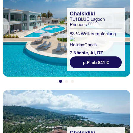
Chalkidiki
TUI BLUE Lagoon
Princess
Previous
83 % Weiterempfehlung
7 Nächte, AI, DZ
p.P. ab 841 €
Chalkidiki