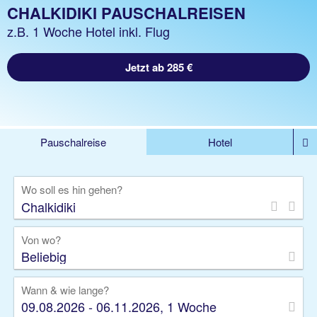
CHALKIDIKI PAUSCHALREISEN
z.B. 1 Woche Hotel inkl. Flug
Jetzt ab 285 €
Pauschalreise
Hotel
%DEALS
Flug
Ferienwohnung
Mietwagen
Wo soll es hin gehen?
Rundreise
Kreuzfahrt
Ausflüge
Gruppenreise
Camper
Privattransfer
Von wo?
Beliebig
Wann & wie lange?
09.08.2026 - 06.11.2026, 1 Woche