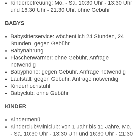
Kinderbetreuung: Mo. - Sa. 10:30 Uhr - 13:30 Uhr
Vollwertkost: gegen Gebühr, à la carte, gesetztes
und 16:30 Uhr - 21:30 Uhr, ohne Gebühr
Menü, Dinearound, gegen Gebühr, klimatisierbar,
Kinderhochstuhl, angemessene Kleidung
BABYS
erwünscht
Restaurant „Anithos“: Küche: griechisch, regional,
Babysitterservice: wöchentlich 24 Stunden, 24
Fisch/Meeresfrüchte, Grillgerichte, Ayurvedakost:
Stunden, gegen Gebühr
gegen Gebühr, Babynahrung: gegen Gebühr,
Babynahrung
Biolebensmittel: gegen Gebühr, Diätküche: gegen
Flaschenwärmer: ohne Gebühr, Anfrage
Gebühr, glutenfreie Gerichte: gegen Gebühr,
notwendig
Kindermenü: gegen Gebühr, lactosefreie
Babyphone: gegen Gebühr, Anfrage notwendig
Gerichte: gegen Gebühr, leichte Gerichte: gegen
Laufstall: gegen Gebühr, Anfrage notwendig
Gebühr, saisonale Gerichte: gegen Gebühr,
Kinderhochstuhl
Trennkost: gegen Gebühr, vegetarische Gerichte:
Babyclub: ohne Gebühr
gegen Gebühr, vegane Gerichte: gegen Gebühr,
Vollwertkost: gegen Gebühr, à la carte, gegen
KINDER
Gebühr, am Strand, Kinderhochstuhl,
angemessene Kleidung erwünscht
Kindermenü
Gourmetrestaurant „Squirrel“: Küche: französisch,
Kinderclub/Miniclub: von 1 Jahr bis 11 Jahre, Mo.
glutenfreie Gerichte, lactosefreie Gerichte,
- Sa. 10:30 Uhr - 13:30 Uhr und 16:30 Uhr - 21:30