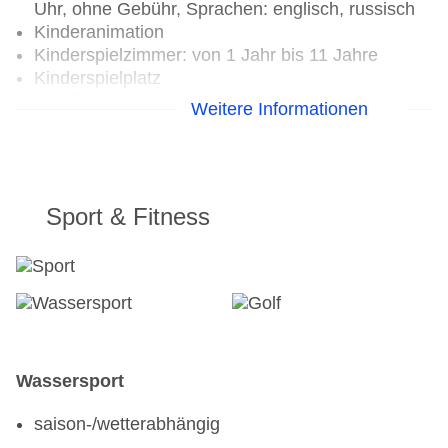
vegetarische Gerichte, gesetztes Menü, gegen
Uhr, ohne Gebühr, Sprachen: englisch, russisch
Gebühr, mit Terrasse, angemessene Kleidung
Kinderanimation
erwünscht
Kinderspielzimmer: von 1 Jahr bis 11 Jahre
Restaurant „Private Dinners“: gesetztes Menü,
Kinderspielplatz
Anfrage & Reservierung notwendig, gegen
Minidisco: ohne Gebühr
Weitere Informationen
Gebühr
Bars & mehr: 2
Bar „Seaside Bar“: gegen Gebühr
Weinkeller mit Ausschank „Wine Cellar“: gegen
Gebühr
Sport & Fitness
Wassersport
saison-/wetterabhängig