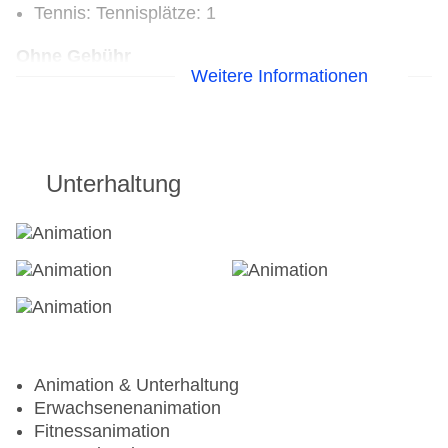
Tennis: Tennisplätze: 1
Ohne Gebühr
Weitere Informationen
Fitnessraum: ab 16 Jahre
Tennis: Hartplatz
Gegen Gebühr (teils Fremdleistungen)
Unterhaltung
Pilates: Fremdanbieter, Yoga: Fremdanbieter
Radsport: Mountainbikes, Tourenräder
Tennis: Tennisunterricht
Animation & Unterhaltung
Erwachsenenanimation
Fitnessanimation