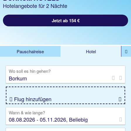
Hotelangebote für 2 Nächte
Jetzt ab 154 €
Pauschalreise
Hotel
%DEALS
Flug
Ferienwohnung
Mietwagen
Wo soll es hin gehen?
Rundreise
Kreuzfahrt
Ausflüge
Gruppenreise
Camper
Privattransfer
Flug hinzufügen
Wann & wie lange?
08.08.2026 - 05.11.2026, Beliebig