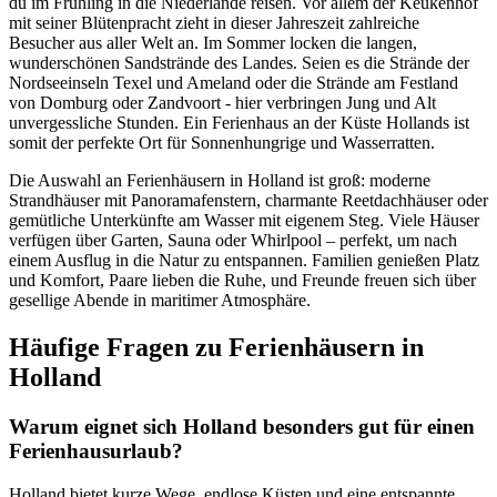
du im Frühling in die Niederlande reisen. Vor allem der Keukenhof
mit seiner Blütenpracht zieht in dieser Jahreszeit zahlreiche
Besucher aus aller Welt an. Im Sommer locken die langen,
wunderschönen Sandstrände des Landes. Seien es die Strände der
Nordseeinseln Texel und Ameland oder die Strände am Festland
von Domburg oder Zandvoort - hier verbringen Jung und Alt
unvergessliche Stunden. Ein Ferienhaus an der Küste Hollands ist
somit der perfekte Ort für Sonnenhungrige und Wasserratten.
Die Auswahl an Ferienhäusern in Holland ist groß: moderne
Strandhäuser mit Panoramafenstern, charmante Reetdachhäuser oder
gemütliche Unterkünfte am Wasser mit eigenem Steg. Viele Häuser
verfügen über Garten, Sauna oder Whirlpool – perfekt, um nach
einem Ausflug in die Natur zu entspannen. Familien genießen Platz
und Komfort, Paare lieben die Ruhe, und Freunde freuen sich über
gesellige Abende in maritimer Atmosphäre.
Häufige Fragen zu Ferienhäusern in
Holland
Warum eignet sich Holland besonders gut für einen
Ferienhausurlaub?
Holland bietet kurze Wege, endlose Küsten und eine entspannte