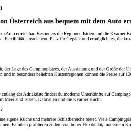
n
on Österreich aus bequem mit dem Auto er
em Auto erreichbar. Besonders die Regionen Istrien und die Kvarner Buc
l Flexibilität, ausreichend Platz für Gepäck und ermöglicht es, die kro
t, der Lage des Campingplatzes, der Ausstattung und der Größe der Unt
 und in besonders beliebten Küstenregionen können die Preise auf 150
rs entlang der Adriaküste findest du moderne Unterkünfte auf Camping
m Meer sind Istrien, Dalmatien und die Kvarner Bucht.
n?
 eine eigene Küche und mehrere Schlafbereiche bietet. Viele Campingplä
nen. Familien profitieren zudem von hoher Flexibilität, modernem Komf