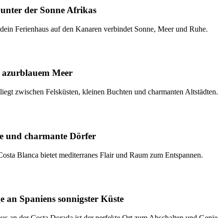
unter der Sonne Afrikas
– dein Ferienhaus auf den Kanaren verbindet Sonne, Meer und Ruhe.
d azurblauem Meer
liegt zwischen Felsküsten, kleinen Buchten und charmanten Altstädten.
de und charmante Dörfer
osta Blanca bietet mediterranes Flair und Raum zum Entspannen.
e an Spaniens sonnigster Küste
us an der Costa Dorada ist der perfekte Ort zum Abschalten und Genie