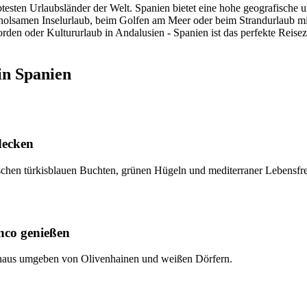
sten Urlaubsländer der Welt. Spanien bietet eine hohe geografische und
holsamen Inselurlaub, beim Golfen am Meer oder beim Strandurlaub mit
den oder Kultururlaub in Andalusien - Spanien ist das perfekte Reisez
in Spanien
decken
wischen türkisblauen Buchten, grünen Hügeln und mediterraner Lebensfr
nco genießen
enhaus umgeben von Olivenhainen und weißen Dörfern.