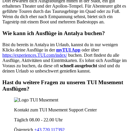
Dort erwarten dich Ausgrabungen mitten in der Stadt, ein gut
erhaltenes Theater und der Apollon-Tempel. Für Abenteurer gibt es
geführte Touren durch das Taurusgebirge im Quad oder zu Fuß.
Wenn du dich eher nach Entspannung sehnst, bietet sich ein
Tagestrip mit einem Boot und mehreren Badestopps an.
Wie kann ich Ausflüge in Antalya buchen?
Bist du bereits in Antalya im Urlaub, kannst du in nur wenigen
Klicks deine Ausflüge in der
myTUI App
oder über
https://experiences.TUI.com/index/
buchen. Dort findest du alle
Ausflüge, Aktivitäten und Eintrittskarten. Es lohnt sich Ausflüge im
Voraus zu buchen, da diese oft
schnell ausgebucht
sind und du
deinen Urlaub so unbeschwert genießen kannst.
Hast du weitere Fragen zu unseren TUI Musement
Ausflügen?
Kontakt zum TUI Musement Support Center
Täglich 08.00 - 22.00 Uhr
Österreich
+43 720 117392