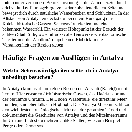
miteinander verbinden. Beim Canyoning in der Ahmetler-Schlucht
erlebst du das Taurusgebirge von seiner abenteuerlichen Seite und
bewegst dich durch natürliche Wasserbecken und Schluchten. In der
Altstadt von Antalya entdeckst du bei einem Rundgang durch
Kaleici historische Gassen, Sehenswürdigkeiten und einen
bekannten Wasserfall. Ein weiterer Höhepunkt ist der Besuch der
antiken Stadt Side, wo eindrucksvolle Bauwerke wie das römische
Theater und der Apollon-Tempel einen Einblick in die
Vergangenheit der Region geben.
Häufige Fragen zu Ausflügen in Antalya
Welche Sehenswürdigkeiten sollte ich in Antalya
unbedingt besuchen?
In Antalya kommst du um einen Besuch der Altstadt (Kaleiçi) nicht
herum. Hier erwarten dich historische Gassen, das Hadrianstor und
der berühmte Uhrturm. Die Düden-Wasserfälle, die direkt ins Meer
münden, sind ebenfalls ein Highlight. Das Antalya Museum zählt zu
den wichtigsten archäologischen Museen der gesamten Türkei und
dokumentiert die Geschichte von Antalya und des Mittelmeerraums.
Im Umland findest du mehrere antike Stätten, wie zum Beispiel
Perge oder Termessos.