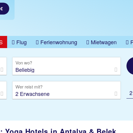
 €
S
Flug
Ferienwohnung
Mietwagen
üge
Gruppenreise
Camper
Privattransfer
Von wo?
Beliebig
Wer reist mit?
2
2 Erwachsene
: Yoga Hotels in Antalya & Belek