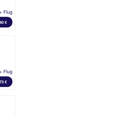
+ Flug
40 €
+ Flug
73 €