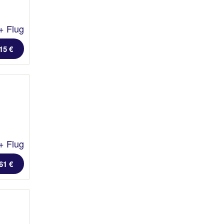
+ Flug
15 €
+ Flug
61 €