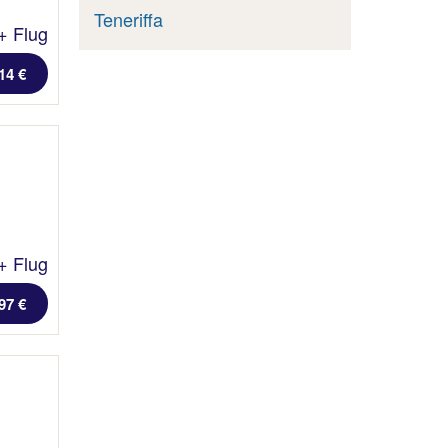
Teneriffa
+ Flug
14 €
+ Flug
97 €