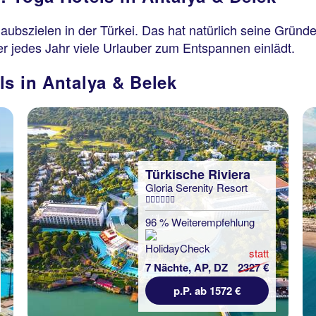
aubszielen in der Türkei. Das hat natürlich seine Gründ
der jedes Jahr viele Urlauber zum Entspannen einlädt.
ls in Antalya & Belek
Türkische Riviera
Gloria Serenity Resort
96 % Weiterempfehlung
statt
7 Nächte, AP, DZ
2327 €
p.P. ab 1572 €