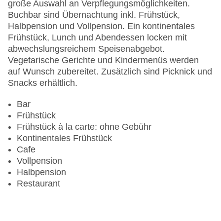
Letzte umfassende Renovierung: 2005
große Auswahl an Verpflegungsmöglichkeiten.
Lift
Buchbar sind Übernachtung inkl. Frühstück,
Minimarkt
Halbpension und Vollpension. Ein kontinentales
Anzahl der Aufzüge: 1
Frühstück, Lunch und Abendessen locken mit
Haustiere: gegen Gebühr
abwechslungsreichem Speisenabgebot.
Zimmerservice: gegen Gebühr
Vegetarische Gerichte und Kindermenüs werden
Sonnenterrasse
auf Wunsch zubereitet. Zusätzlich sind Picknick und
Gesamtanzahl der Stockwerke: 3
Snacks erhältlich.
Gesamtanzahl der Zimmer: 30
Pools:Kinderbecken, Indoor Pool, Outdoor Pool,
Bar
Sonnenschirme am Pool, Liegen am Pool
Frühstück
Zahlungsarten: Mastercard, Visa
Frühstück à la carte: ohne Gebühr
Landeskategorie: 3 Sterne
Kontinentales Frühstück
Cafe
Vollpension
Halbpension
Restaurant