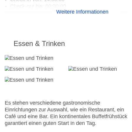
Check-out bis: 00:00:00
Weitere Informationen
Konferenzraum
Garage
Hotelsafe
WLAN/WiFi im Hotel
Letzte umfassende Renovierung: 2016
Essen & Trinken
Lift
Anzahl der Aufzüge: 1
Zimmerservice
Gesamtanzahl der Stockwerke: 7
Gesamtanzahl der Zimmer: 56
Zahlungsarten: Mastercard, Visa
Landeskategorie: 3 Sterne
Es stehen verschiedene gastronomische
Einrichtungen zur Auswahl, wie ein Restaurant, ein
Café und eine Bar. Ein kontinentales Buffetfrühstück
garantiert einen guten Start in den Tag.