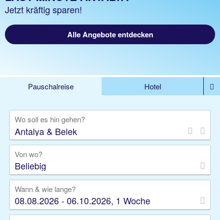
Jetzt kräftig sparen!
Alle Angebote entdecken
Pauschalreise
Hotel
%DEALS
Flug
Ferienwohnung
Mietwagen
Wo soll es hin gehen?
Rundreise
Kreuzfahrt
Ausflüge
Gruppenreise
Camper
Privattransfer
Von wo?
Beliebig
Wann & wie lange?
08.08.2026 - 06.10.2026, 1 Woche