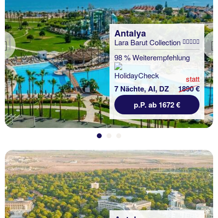
Antalya
Lara Barut Collection
Previous
98 % Weiterempfehlung
statt
7 Nächte, AI, DZ
1890 €
p.P. ab 1672 €