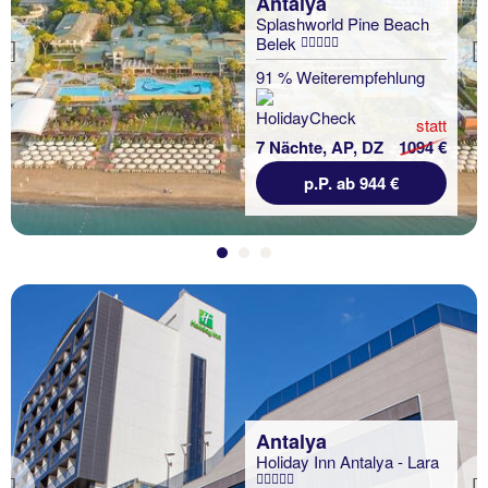
Antalya
Splashworld Pine Beach
Belek
Previous
91 % Weiterempfehlung
statt
7 Nächte, AP, DZ
1094 €
p.P. ab 944 €
Antalya
Holiday Inn Antalya - Lara