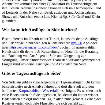
Abenteurer kommen bei einer Quad-Safari im Taurusgebirge auf
ihre Kosten. Adrenalinsuchende können sich im Themenpark Land
of Legends in der Nähe von Belek austoben und Achterbahnen,
Shows und Rutschen entdecken. Hier ist Spaß für Groß und Klein
garantiert.
Wie kann ich Ausflüge in Side buchen?
Bist du bereits im Urlaub in der Türkei, kannst du deine Ausflüge
und Erlebnisse in nur wenigen Klicks über die
myTUI
App oder
über
https://experiences.tui.com/index/
buchen. In ausgewählten
Hotels steht dir deine TUI Reiseleitung im Hotel für die Beratung
und Buchung von Ausflügen in Side und Umgebung zur
Verfügung. Unser Kundenservice Team steht dir auch jederzeit bei
Fragen rund um deine Ausflüge und Aktivitäten zur Seite.
Gibt es Tagesausflüge ab Side?
Von Side aus gibt es viele Angebote an Tagesausflügen. Du kannst
beispielsweise nach Antalya fahren und dort die Stadt und den
berühmten
Karpuzkaldiran Wasserfall
besichtigen. Es werden auch
viele Bootstouren ab Side angeboten, bei denen du immer wieder
Badepausen einlegst und den Tag in aller Ruhe genießt. Fernab der
Küste erwarten dich tiefe Flusstäler, die sich perfekt zum