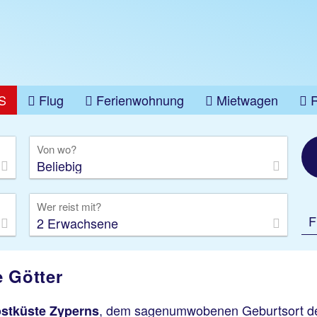
S
Flug
Ferienwohnung
Mietwagen
üge
Gruppenreise
Camper
Privattransfer
Von wo?
Beliebig
Wer reist mit?
F
2 Erwachsene
e Götter
Ayia Napa
Captain Karas Holidays
Apartments
, dem sagenumwobenen Geburtsort der 
stküste Zyperns