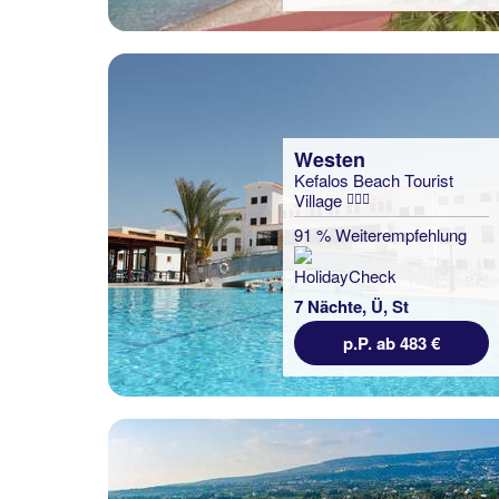
Westen
Kefalos Beach Tourist
Village
91 % Weiterempfehlung
7 Nächte, Ü, St
p.P. ab 483 €