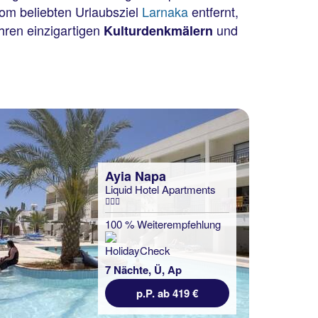
vom beliebten Urlaubsziel
Larnaka
entfernt,
ihren einzigartigen
und
Kulturdenkmälern
Ayia Napa
Liquid Hotel Apartments
100 % Weiterempfehlung
7 Nächte, Ü, Ap
p.P. ab 419 €