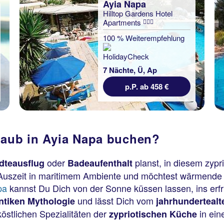
Ayia Napa
Hilltop Gardens Hotel
Apartments
100 % Weiterempfehlung
7 Nächte, Ü, Ap
p.P. ab 458 €
laub in Ayia Napa buchen?
oder
planst, in diesem zypr
dteausflug
Badeaufenthalt
 Auszeit in maritimem Ambiente und möchtest wärmende
pa
kannst Du Dich von der Sonne küssen lassen, ins erf
und lässt Dich vom
ntiken Mythologie
jahrhundertealt
stlichen Spezialitäten der
in ein
zypriotischen Küche