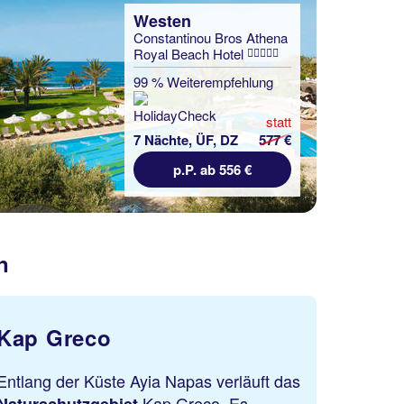
Westen
Constantinou Bros Athena
Royal Beach Hotel
99 % Weiterempfehlung
statt
7 Nächte, ÜF, DZ
577 €
p.P. ab 556 €
n
ap Greco
Skulpt
lang der Küste Ayia Napas verläuft das
Wenn Du s
Kap Greco. Es
ist der Sk