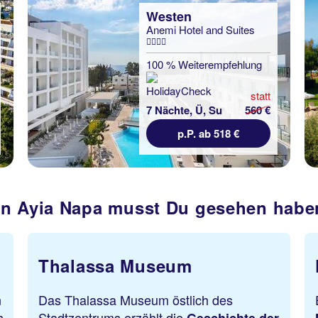
Westen
Anemi Hotel and Suites
100 % Weiterempfehlung
statt
7 Nächte, Ü, Su
560 €
p.P. ab 518 €
in Ayia Napa musst Du gesehen habe
Thalassa Museum
K
Das Thalassa Museum östlich des
Ent
Stadtzentrums erzählt die