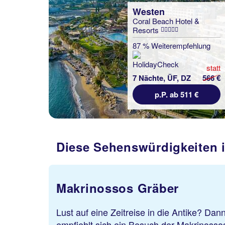
Westen
Coral Beach Hotel &
Resorts
87 % Weiterempfehlung
statt
7 Nächte, ÜF, DZ
566 €
p.P. ab 511 €
Diese Sehenswürdigkeiten 
Makrinossos Gräber
Lust auf eine Zeitreise in die Antike? Dann
empfiehlt sich ein Besuch der Makrinossos