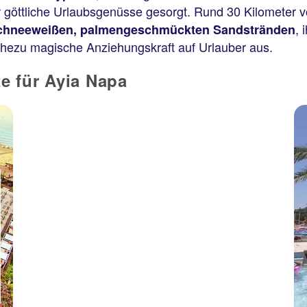
100 % Weiterempfehlung
r göttliche Urlaubsgenüsse gesorgt. Rund 30 Kilometer 
, 
chneeweißen, palmengeschmückten Sandstränden
nahezu magische Anziehungskraft auf Urlauber aus.
7 Nächte, Ü, St
p.P. ab 403 €
e für Ayia Napa