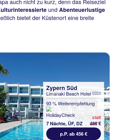
a auch nicht zu kurz, denn das Reiseziel
und
ulturinteressierte
Abenteuerlustige
ießlich bietet der Küstenort eine breite
Zypern Süd
Limanaki Beach Hotel
93 % Weiterempfehlung
statt
7 Nächte, ÜF, DZ
486 €
p.P. ab 456 €