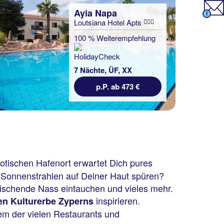
Ayia Napa
Loutsiana Hotel Apts
100 % Weiterempfehlung
7 Nächte, ÜF, XX
p.P. ab 473 €
iotischen Hafenort erwartet Dich pures
 Sonnenstrahlen auf Deiner Haut spüren?
rischende Nass eintauchen und vieles mehr.
inspirieren.
en Kulturerbe Zyperns
em der vielen Restaurants und