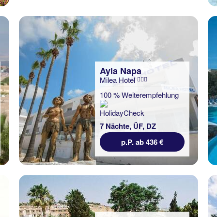
Ayia Napa
Milea Hotel
100 % Weiterempfehlung
7 Nächte, ÜF, DZ
p.P. ab 436 €