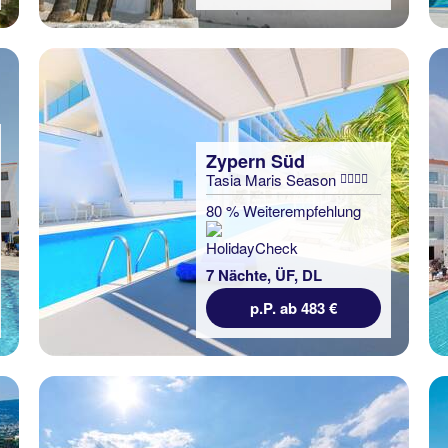
Zypern Süd
Tasia Maris Season
80 % Weiterempfehlung
7 Nächte, ÜF, DL
p.P. ab 483 €