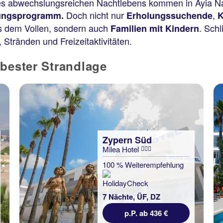
es abwechslungsreichen Nachtlebens kommen in Ayia Nap
Doch nicht nur
,
tungsprogramm.
Erholungssuchende
K
us dem Vollen, sondern auch
. Schl
Familien mit Kindern
, Stränden und Freizeitaktivitäten.
 bester Strandlage
Zypern Süd
Milea Hotel
100 % Weiterempfehlung
7 Nächte, ÜF, DZ
p.P. ab 436 €