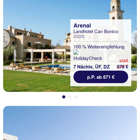
Arenal
Landhotel Can Bonico
Previous
100 % Weiterempfehlung
statt
7 Nächte, ÜF, DZ
878 €
p.P. ab 871 €