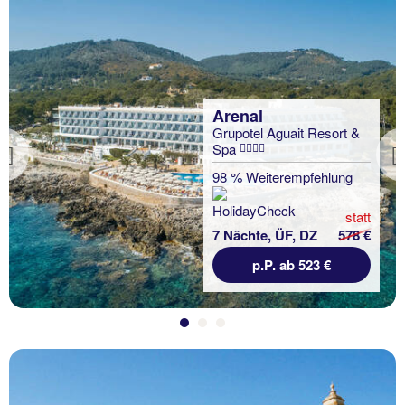
Arenal
Grupotel Aguait Resort &
Spa
Previous
98 % Weiterempfehlung
statt
7 Nächte, ÜF, DZ
578 €
p.P. ab 523 €