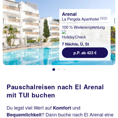
Arenal
La Pergola Aparthotel
Previous
100 % Weiterempfehlung
7 Nächte, Ü, St
p.P. ab 423 €
Pauschalreisen nach El Arenal
mit TUI buchen
Du legst viel Wert auf
und
Komfort
? Dann buche nach El Arenal eine
Bequemlichkeit