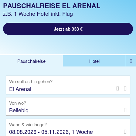
PAUSCHALREISE EL ARENAL
z.B. 1 Woche Hotel inkl. Flug
Jetzt ab 333 €
Pauschalreise
Hotel
%DEALS
Flug
Ferienwohnung
Mietwagen
Wo soll es hin gehen?
Rundreise
Kreuzfahrt
Ausflüge
Gruppenreise
Camper
Privattransfer
Von wo?
Beliebig
Wann & wie lange?
08.08.2026 - 05.11.2026, 1 Woche