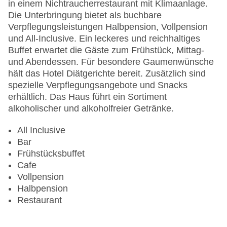
Gesamtanzahl der Stockwerke: 6
in einem Nichtraucherrestaurant mit Klimaanlage.
Gesamtanzahl der Zimmer: 370
Die Unterbringung bietet als buchbare
Pools:Kinderbecken, Outdoor Pool,
Verpflegungsleistungen Halbpension, Vollpension
Sonnenschirme am Pool, Liegen am Pool
und All-Inclusive. Ein leckeres und reichhaltiges
Zahlungsarten: Mastercard, Visa
Buffet erwartet die Gäste zum Frühstück, Mittag-
Landeskategorie: 3 Sterne
und Abendessen. Für besondere Gaumenwünsche
hält das Hotel Diätgerichte bereit. Zusätzlich sind
spezielle Verpflegungsangebote und Snacks
erhältlich. Das Haus führt ein Sortiment
alkoholischer und alkoholfreier Getränke.
All Inclusive
Bar
Frühstücksbuffet
Cafe
Vollpension
Halbpension
Restaurant