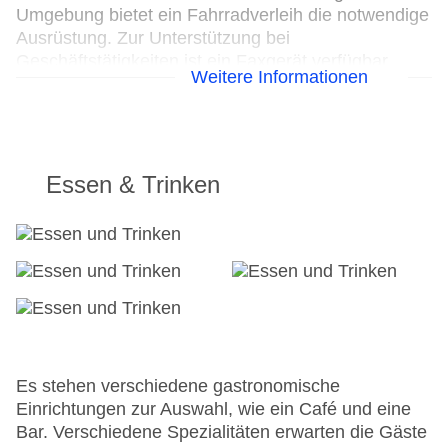
Umgebung bietet ein Fahrradverleih die notwendige
Ausrüstung. Zur Unterstützung bei
Geschäftstätigkeiten ist ein Faxgerät verfügbar.
Weitere Informationen
24h Rezeption
Parkplatz
Check-in von: 14:00:00
Check-out bis: 11:00:00
Essen & Trinken
Konferenzraum
Garage
Hoteleröffnung: 2002
Hotelsafe
WLAN/WiFi im Hotel
Letzte umfassende Renovierung: 1999
Lift
Minimarkt
Anzahl der Aufzüge: 2
Es stehen verschiedene gastronomische
Zimmerservice
Einrichtungen zur Auswahl, wie ein Café und eine
Sonnenterrasse
Bar. Verschiedene Spezialitäten erwarten die Gäste