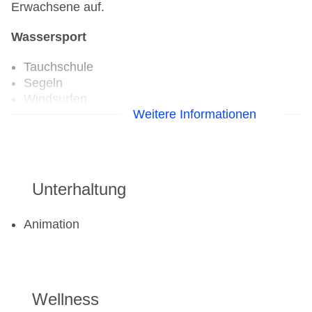
Erwachsene auf.
Wassersport
Tauchschule
Segeln
Windsurfen
Weitere Informationen
Golf
Golfplatz
Unterhaltung
Fahrradverleih
Fitnessraum
Tennisplatz
Animation
Wellness