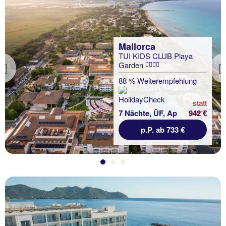
Mallorca
TUI KIDS CLUB Playa
Garden
Previous
88 % Weiterempfehlung
statt
7 Nächte, ÜF, Ap
942 €
p.P. ab 733 €