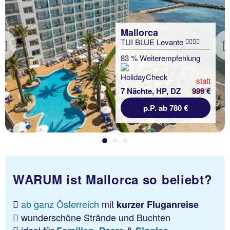
Mallorca
TUI BLUE Levante
Previous
83 % Weiterempfehlung
statt
7 Nächte, HP, DZ
999 €
p.P. ab 780 €
WARUM ist Mallorca so beliebt?
ab ganz Österreich
mit
kurzer Fluganreise
wunderschöne Strände und Buchten