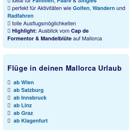
ideal für
,
&
Familien
Paare
Singles
perfekt für Aktivitäten wie
,
und
Golfen
Wandern
Radfahren
tolle Ausflugsmöglichkeiten
Ausblick vom
Highlight:
Cap de
auf Mallorca
Formentor & Mandelblüte
Flüge in deinen Mallorca Urlaub
ab Wien
ab Salzburg
ab Innsbruck
ab Linz
ab Graz
ab Klagenfurt