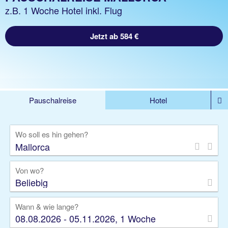
z.B. 1 Woche Hotel inkl. Flug
Jetzt ab 584 €
Pauschalreise
Hotel
%DEALS
Flug
Ferienwohnung
Mietwagen
Wo soll es hin gehen?
Rundreise
Kreuzfahrt
Ausflüge
Gruppenreise
Camper
Privattransfer
Von wo?
Beliebig
Wann & wie lange?
08.08.2026 - 05.11.2026, 1 Woche