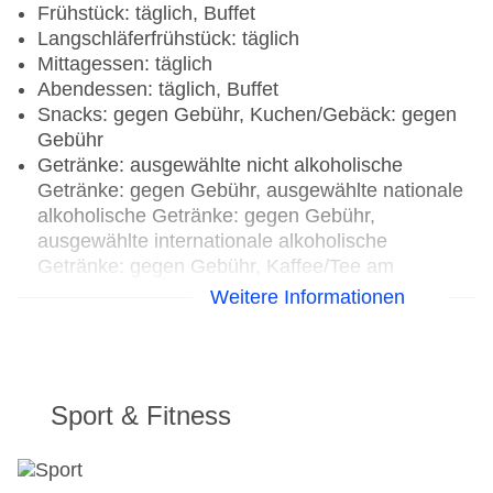
Frühstück: täglich, Buffet
Langschläferfrühstück: täglich
Mittagessen: täglich
Abendessen: täglich, Buffet
Snacks: gegen Gebühr, Kuchen/Gebäck: gegen
Gebühr
Getränke: ausgewählte nicht alkoholische
Getränke: gegen Gebühr, ausgewählte nationale
alkoholische Getränke: gegen Gebühr,
ausgewählte internationale alkoholische
Getränke: gegen Gebühr, Kaffee/Tee am
Nachmittag: gegen Gebühr
Weitere Informationen
Restaurants: 2
Hauptrestaurant „The Restaurant“: Küche:
international, landestypisch, mediterran, regional,
Sport & Fitness
Diätküche, glutenfreie Gerichte: Anfrage
notwendig, lactosefreie Gerichte: Anfrage
notwendig, leichte Gerichte, saisonale Gerichte,
vegetarische Gerichte, vegane Gerichte, Buffet,