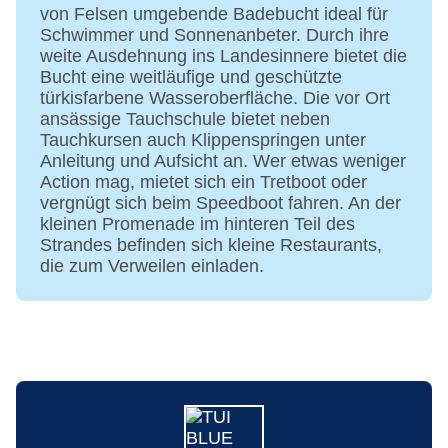
von Felsen umgebende Badebucht ideal für
Gästebetreuung: Sprachen: deutsch, englisch,
Schwimmer und Sonnenanbeter. Durch ihre
spanisch
weite Ausdehnung ins Landesinnere bietet die
Lift
Bucht eine weitläufige und geschützte
Gemeinschaftslounge/TV-Bereich
türkisfarbene Wasseroberfläche. Die vor Ort
Gartenanlage, Sonnenterrasse
ansässige Tauchschule bietet neben
Pools: 2
Tauchkursen auch Klippenspringen unter
Pool: Outdoor, Daybeds: gegen Gebühr, Liegen:
Anleitung und Aufsicht an. Wer etwas weniger
ohne Gebühr, Sonnenschirme: ohne Gebühr
Action mag, mietet sich ein Tretboot oder
vergnügt sich beim Speedboot fahren. An der
Pool „Hallenbad“: Indoor
kleinen Promenade im hinteren Teil des
Badetücher: ohne Gebühr
Strandes befinden sich kleine Restaurants,
Souvenirshop
die zum Verweilen einladen.
Internet: WLAN/WiFi, im gesamten Hotel
(Anlage): ohne Gebühr
Wäscheservice: gegen Gebühr
Zahlungsarten: TUI Card / VISA, MasterCard,
American Express
Haustiere nicht erlaubt
Gebäudeanzahl: 2, Etagen: 5, Zimmer: 211
Landeskategorie: 3 Sterne