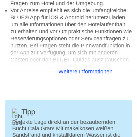
Fragen zum Hotel und der Umgebung.
Vor Anreise empfiehlt es sich die umfangfreiche
BLUE® App für iOS & Android herunterzuladen,
um alle Informationen über den Hotelaufenthalt
zu erhalten und vor Ort praktische Funktionen wie
Reservierungsoptionen oder Serviceanfragen zu
nutzen. Bei Fragen steht die Pinnwandfunktion in
der App zur Verfügung, um sich mit anderen
Gästen oder den BLUE® Guides auszutauschen.
Weitere Informationen
Mindestalter in der Unterkunft: 16 Jahre
Kurtaxe/Ökotaxe/Touristensteuer zahlbar vor Ort
Raucherbereich
Check-in Zeit ab 14:00 Uhr
Check-out Zeit bis 12:00 Uhr
Early Check-in: gegen Gebühr
Tipp
Late Check-out: gegen Gebühr
Hoteleröffnung: 1984
Perfekte Lage direkt an der bezaubernden
Bucht Cala Gran! Mit makelkosen weißen
Letzte Komplettrenovierung: 2014
Sandstrand und kristallklarem Wasser ist die
Rezeption, Geldwechsel möglich