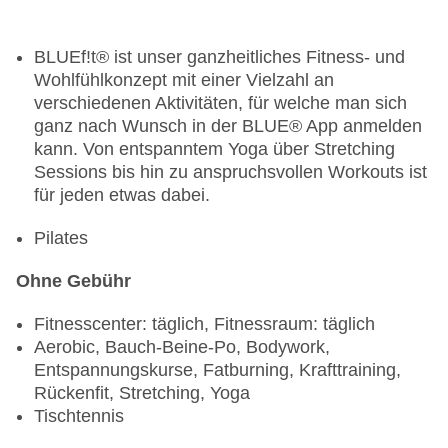
Showcooking, angemessene Kleidung erwünscht
Spezialitätenrestaurant „Bellota (bei HP 1x pro
BLUEf!t® ist unser ganzheitliches Fitness- und
Aufenthalt inkl.)“: à la carte, Reservierung
Wohlfühlkonzept mit einer Vielzahl an
notwendig, gegen Gebühr, mit Terrasse,
verschiedenen Aktivitäten, für welche man sich
angemessene Kleidung erwünscht
ganz nach Wunsch in der BLUE® App anmelden
Bars & mehr: 4
kann. Von entspanntem Yoga über Stretching
Bar „TUI Bar“: gegen Gebühr
Sessions bis hin zu anspruchsvollen Workouts ist
Poolbar Outdoor „Pool-/Snackbar“: gegen Gebühr
für jeden etwas dabei.
Bar „im Chill-Out Aussenbereich vom Bellota“:
gegen Gebühr
Pilates
Bar „Thea´s Coffee Shop (im Aussenbereich)“:
10:00 Uhr - 18:00 Uhr, gegen Gebühr
Ohne Gebühr
Die Nutzung des Spezialitätenrestaurants
Fitnesscenter: täglich, Fitnessraum: täglich
„Bellota" ist 1x pro Aufenthalt inklusive bei
Aerobic, Bauch-Beine-Po, Bodywork,
Buchung mit der Verpflegungsleistung
Entspannungskurse, Fatburning, Krafttraining,
Halbpension
Rückenfit, Stretching, Yoga
Tischtennis