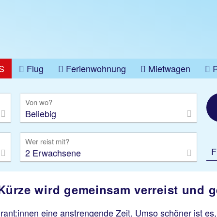
S
Flug
Ferienwohnung
Mietwagen
üge
Gruppenreise
Camper
Privattransfer
Von wo?
Beliebig
Wer reist mit?
F
2 Erwachsene
 Kürze wird gemeinsam verreist und ge
turant:innen eine anstrengende Zeit. Umso schöner ist e