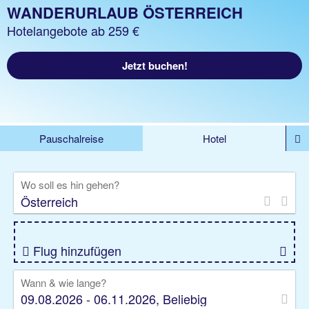
WANDERURLAUB ÖSTERREICH
Hotelangebote ab 259 €
Jetzt buchen!
Pauschalreise
Hotel
%DEALS
Flug
Ferienwohnung
Mietwagen
Wo soll es hin gehen?
Rundreise
Kreuzfahrt
Ausflüge
Gruppenreise
Camper
Privattransfer
Flug hinzufügen
Wann & wie lange?
09.08.2026 - 06.11.2026, Beliebig