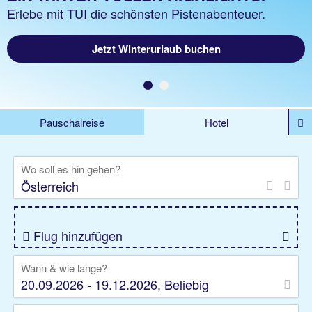
Erlebe mit TUI die schönsten Pistenabenteuer.
Jetzt Winterurlaub buchen
Pauschalreise
Hotel
%DEALS
Flug
Ferienwohnung
Mietwagen
Wo soll es hin gehen?
Rundreise
Kreuzfahrt
Ausflüge
Gruppenreise
Camper
Privattransfer
Flug hinzufügen
Wann & wie lange?
20.09.2026 - 19.12.2026, Beliebig