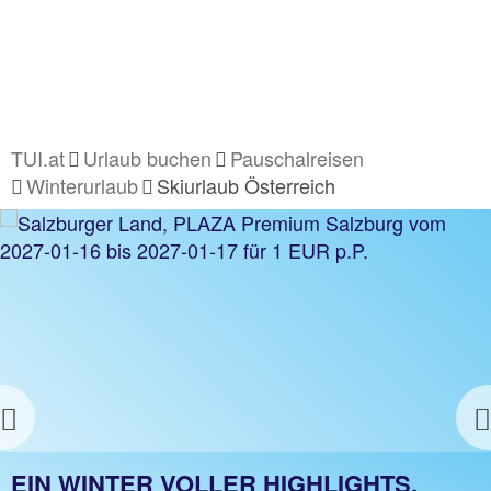
TUI.at
Urlaub buchen
Pauschalreisen
Winterurlaub
Skiurlaub Österreich
WINTERSPASS IN ÖSTERREICH
Entdecke jetzt die schönsten Skigebiete
Jetzt entdecken
Previous
EIN WINTER VOLLER HIGHLIGHTS.