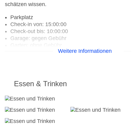
schätzen wissen.
Parkplatz
Check-in von: 15:00:00
Check-out bis: 10:00:00
Garage: gegen Gebühr
Garten: ohne Gebühr
Weitere Informationen
Hotelsafe
WLAN/WiFi im Hotel
Lift
Anzahl der Aufzüge: 1
Zimmerservice
Essen & Trinken
Sonnenterrasse
Gesamtanzahl der Zimmer: 70
Pools:Indoor Pool, Outdoor Pool, Sonnenschirme
am Pool, Liegen am Pool
Zahlungsarten: EC Maestro, Mastercard, Visa
Landeskategorie: 4,5 Sterne