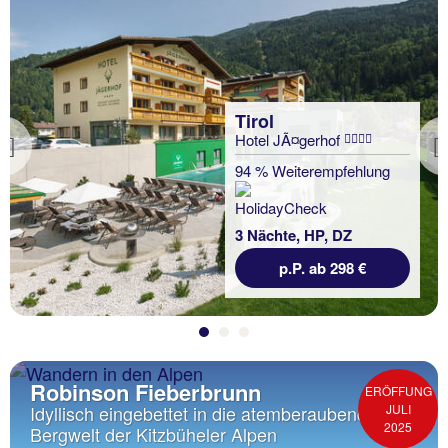
Tirol
Hotel JÃ¤gerhof
Previous
94 % Weiterempfehlung
3 Nächte, HP, DZ
p.P. ab 298 €
Robinson Fieberbrunn
ERÖFFUNG
JULI
Idyllisch eingebettet in die atemberaubende
2025
Bergwelt der Kitzbüheler Alpen