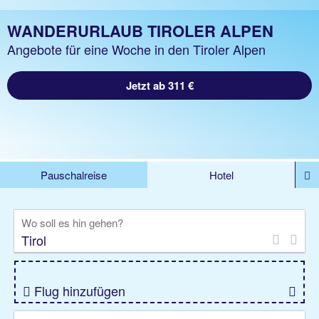
WANDERURLAUB TIROLER ALPEN
Angebote für eine Woche in den Tiroler Alpen
Jetzt ab 311 €
Pauschalreise
Hotel
%DEALS
Flug
Ferienwohnung
Mietwagen
Wo soll es hin gehen?
Rundreise
Kreuzfahrt
Ausflüge
Gruppenreise
Camper
Privattransfer
Flug hinzufügen