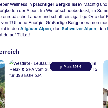
eber Wellness in
? Mächtig und 
prächtiger Bergkulisse
ergketten der Alpen. Im Winter schneebedeckt, im Somm
e europäische Länder und schafft einzigartige Orte der 
ls von TUI neue Energie. Großartige Bergpanoramen mac
Westtirol - Leutasch
piel in den
, den
, den
Allgäuer Alpen
Schweizer Alpen
Alpenhotel Karwendel
t du auf TUI.at!
Relax & SPA
100 % Weiterempfehlung
erreich
3 Nächte, ÜF, XX
p.P. ab 396 €