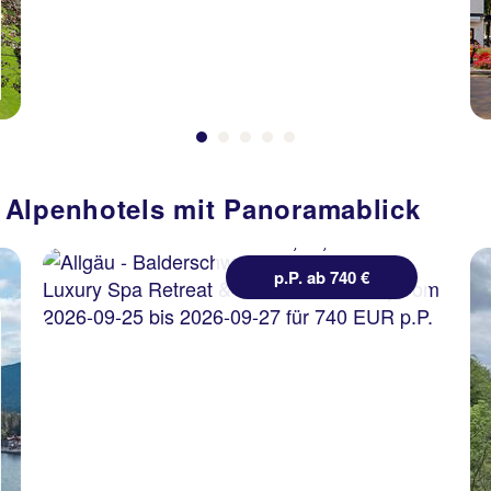
Allgäu -
Balderschwang
Schloss Elmau Luxury
Spa Retreat & Cultural
Hideaway
81 % Weiterempfehlung
 Alpenhotels mit Panoramablick
2 Nächte, ÜF, DZ
p.P. ab 740 €