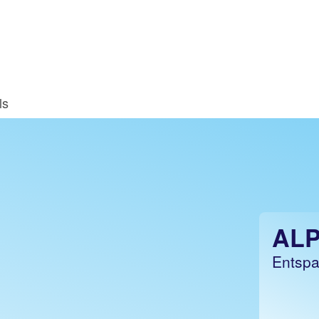
ls
AL
Entspa