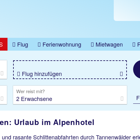
S
Flug
Ferienwohnung
Mietwagen
üge
Gruppenreise
Camper
Privattransfer
Flug hinzufügen
Wer reist mit?
F
2 Erwachsene
ben: Urlaub im Alpenhotel
und rasante Schlittenabfahrten durch Tannenwälder er
n