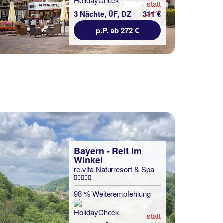
statt
3 Nächte, ÜF, DZ
311 €
p.P. ab 272 €
Bayern - Reit im
Winkel
re.vita Naturresort & Spa
98 % Weiterempfehlung
statt