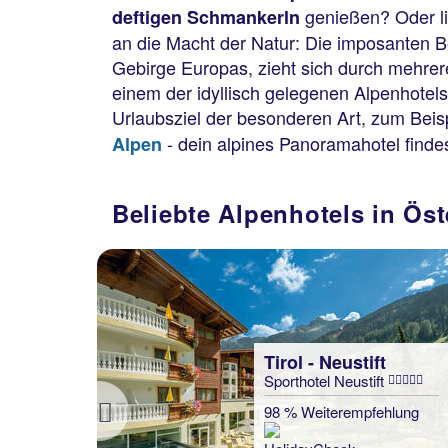
genießen? Oder li
deftigen Schmankerln
an die Macht der Natur: Die imposanten B
esort
Gebirge Europas, zieht sich durch mehrer
einem der idyllisch gelegenen Alpenhote
lung
Urlaubsziel der besonderen Art, zum Beis
- dein alpines Panoramahotel findes
Alpen
statt
420 €
Beliebte Alpenhotels in Öst
€
Tirol - Neustift
Sporthotel Neustift
98 % Weiterempfehlung
Previous