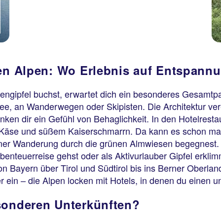
en Alpen: Wo Erlebnis auf Entspannun
gipfel buchst, erwartet dich ein besonderes Gesamtpaket
 See, an Wanderwegen oder Skipisten. Die Architektur ve
enken dir ein Gefühl von Behaglichkeit. In den Hotelrest
Käse und süßem Kaiserschmarrn. Da kann es schon mal 
einer Wanderung durch die grünen Almwiesen begegnest. 
benteuerreise gehst oder als Aktivurlauber Gipfel erklim
Von Bayern über Tirol und Südtirol bis ins Berner Oberla
 ein – die Alpen locken mit Hotels, in denen du einen u
sonderen Unterkünften?