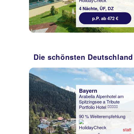
4 Nächte, ÜF, DZ
p.P. ab 472 €
Die schönsten Deutschland
Bayern
Arabella Alpenhotel am
Spitzingsee a Tribute
Portfolio Hotel
90 % Weiterempfehlung
statt