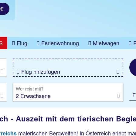
 €
S
Flug
Ferienwohnung
Mietwagen
üge
Gruppenreise
Camper
Privattransfer
Flug hinzufügen
Wer reist mit?
F
2 Erwachsene
ch - Auszeit mit dem tierischen Begle
malerischen Bergwelten! In Österreich erlebt m
rreichs