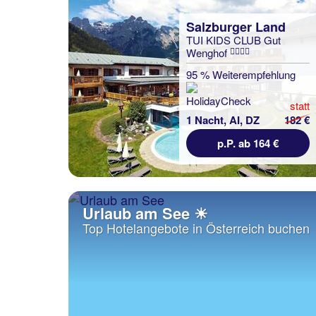
Salzburger Land
TUI KIDS CLUB Gut
Wenghof
95 % Weiterempfehlung
statt
1 Nacht, AI, DZ
182 €
p.P. ab 164 €
Urlaub am See ☀
Top Hotelangebote in Österreich buchen