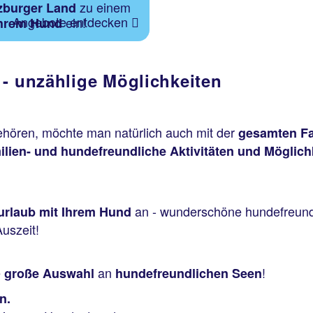
zu einem
zburger Land
Angebote entdecken
ein!
Ihrem Hund
 - unzählige Möglichkeiten
ehören, möchte man natürlich auch mit der
gesamten Fa
milien- und hundefreundliche Aktivitäten und Möglich
an - wunderschöne hundefreun
rlaub mit Ihrem Hund
Auszeit!
e
an
!
große Auswahl
hundefreundlichen Seen
n.