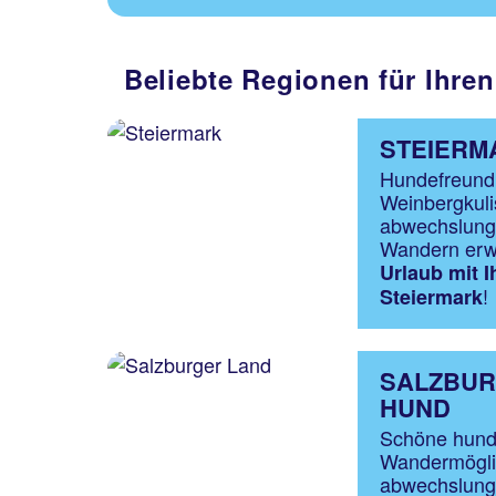
Beliebte Regionen für Ihre
STEIERM
Hundefreund
Weinbergkuli
abwechslungs
Wandern erwa
Urlaub mit 
!
Steiermark
SALZBUR
HUND
Schöne hunde
Wandermögli
abwechslungs