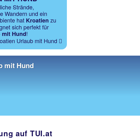
iche Strände,
wie Wandern und ein
biente hat
zu
Kroatien
gnet sich perfekt für
!
 mit Hund
oatien Urlaub mit Hund
b mit Hund
ung auf TUI.at