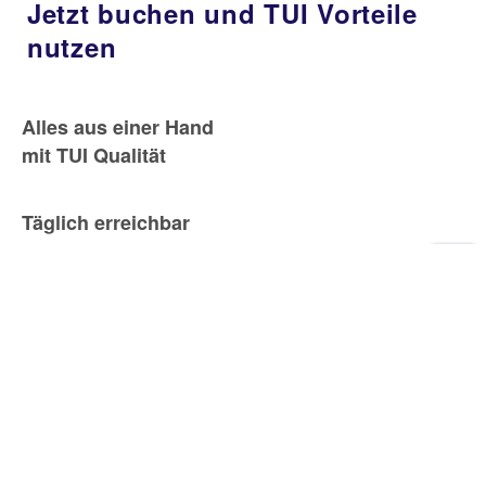
Jetzt buchen und TUI Vorteile
nutzen
Alles aus einer Hand
mit TUI Qualität
Täglich erreichbar
von 9-23 Uhr
Zu
Sei
Bestpreisgarantie &
maximale Flexibilität
Größtes Angebot direkt
beim Reiseveranstalter