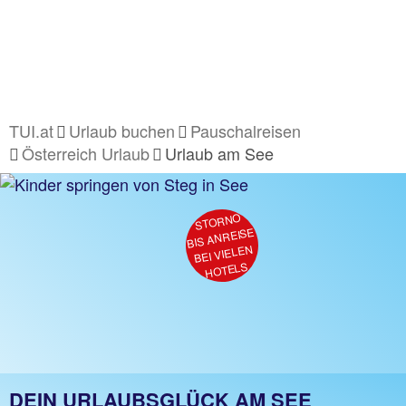
TUI.at
Urlaub buchen
Pauschalreisen
Österreich Urlaub
Urlaub am See
STORNO
BIS ANREISE
BEI VIELEN
HOTELS
DEIN URLAUBSGLÜCK AM SEE