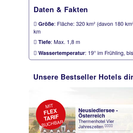
Daten & Fakten
: Fläche: 320 km² (davon 180 km² 
Größe
km
: Max. 1,8 m
Tiefe
: 19° im Frühling, 
Wassertemperatur
Unsere Bestseller Hotels di
MIT
Neusiedlersee -
FL
E
X
T
A
Österreich
RIF
Thermenhotel Vier
BUCHBAR
Jahreszeiten