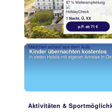
87 % Weiterempfehlung
1 Nacht, Ü, XX
p.P. ab 71 €
Kinder übernachten kostenlos
in vielen Hotels mit eigener Anreise in Öst
Aktivitäten & Sportmöglich