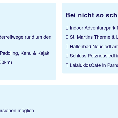
Bei nicht so sc
Indoor Adventurepark P
derreitwege rund um den
St. Martins Therme & L
Hallenbad Neusiedl a
 Paddling, Kanu & Kajak
Schloss Potzneusiedl 
000km)
LalalukidsCafé in Parn
ursionen möglich