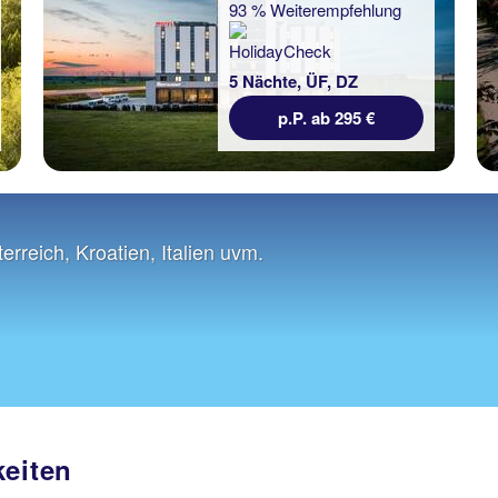
93 % Weiterempfehlung
5 Nächte, ÜF, DZ
p.P. ab 295 €
erreich, Kroatien, Italien uvm.
keiten