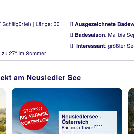
Schilfgürtel) | Länge: 36
Ausgezeichnete Badewa
: Mai bis S
Badesaison
: größter Se
Interessant
bis zu 27° im Sommer
rekt am Neusiedler See
STORNO
BIS ANREISE
Neusiedlersee -
KOSTENLOS
Österreich
Pannonia Tower