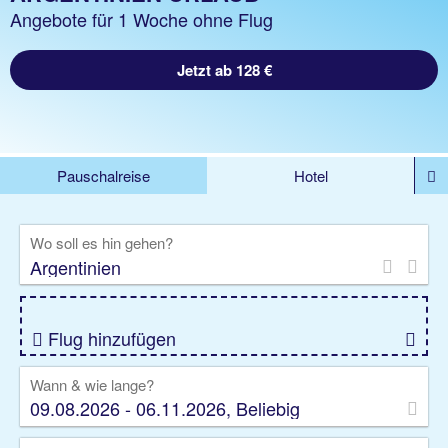
Angebote für 1 Woche ohne Flug
Jetzt ab 128 €
Pauschalreise
Hotel
%DEALS
Flug
Ferienwohnung
Mietwagen
Wo soll es hin gehen?
Rundreise
Kreuzfahrt
Ausflüge
Gruppenreise
Camper
Privattransfer
Flug hinzufügen
Wann & wie lange?
09.08.2026 - 06.11.2026, Beliebig