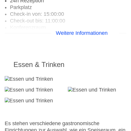
24h Rezeption
Parkplatz
Check-in von: 15:00:00
Check-out bis: 11:00:00
Konferenzraum
Weitere Informationen
Hoteleröffnung: 2002
Hotelsafe
WLAN/WiFi im Hotel
Letzte umfassende Renovierung: 2006
Lift
Essen & Trinken
Anzahl der Aufzüge: 1
Haustiere
Zimmerservice
Gesamtanzahl der Stockwerke: 8
Gesamtanzahl der Zimmer: 70
Zahlungsarten: American Express, Diners Club,
Mastercard, Visa
Landeskategorie: 4 Sterne
Es stehen verschiedene gastronomische
Einrichtungen zur Auswahl, wie ein Speiseraum, ein