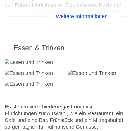
den Fahrradverleih zu schätzen wissen. Kostenfrei
steht Gästen die Tageszeitung zur Verfügung. Bei
Weitere Informationen
Geschäftlichem hilft das Business-Center gerne
weiter und bietet ein Faxgerät an.
24h Rezeption
Parkplatz
Essen & Trinken
Check-in von: 15:00:00
Check-out bis: 11:00:00
Konferenzraum
Garage
Garten: ohne Gebühr
Hotelsafe
WLAN/WiFi im Hotel
Lift
Anzahl der Konferenzräume: 1
Es stehen verschiedene gastronomische
Anzahl der Aufzüge: 1
Einrichtungen zur Auswahl, wie ein Restaurant, ein
Zimmerservice
Café und eine Bar. Frühstück und ein Mittagsbuffet
Sonnenterrasse
sorgen täglich für kulinarische Genüsse.