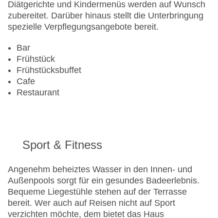
Gesamtanzahl der Stockwerke: 21
Diätgerichte und Kindermenüs werden auf Wunsch
Gesamtanzahl der Zimmer: 265
zubereitet. Darüber hinaus stellt die Unterbringung
Pools:Beheizter Außenpool, Indoor Pool, Outdoor
spezielle Verpflegungsangebote bereit.
Pool, Liegen am Pool
Zahlungsarten: American Express, Diners Club,
Bar
EC Maestro, Mastercard, Visa
Frühstück
Landeskategorie: 5 Sterne
Frühstücksbuffet
Cafe
Restaurant
Sport & Fitness
Angenehm beheiztes Wasser in den Innen- und
Außenpools sorgt für ein gesundes Badeerlebnis.
Bequeme Liegestühle stehen auf der Terrasse
bereit. Wer auch auf Reisen nicht auf Sport
verzichten möchte, dem bietet das Haus