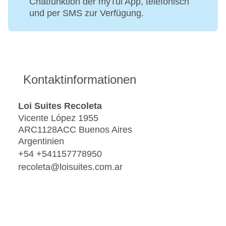
Chatfunktion der myTui App, telefonisch
und per SMS zur Verfügung.
Kontaktinformationen
Loi Suites Recoleta
Vicente López 1955
ARC1128ACC Buenos Aires
Argentinien
+54 +541157778950
recoleta@loisuites.com.ar