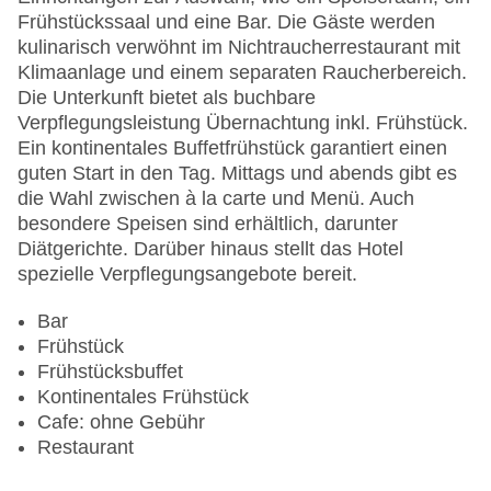
Anzahl der Aufzüge: 1
Frühstückssaal und eine Bar. Die Gäste werden
Haustiere: gegen Gebühr
kulinarisch verwöhnt im Nichtraucherrestaurant mit
Haustiere auf Anfrage: gegen Gebühr
Klimaanlage und einem separaten Raucherbereich.
Zimmerservice
Die Unterkunft bietet als buchbare
Gesamtanzahl der Zimmer: 108
Verpflegungsleistung Übernachtung inkl. Frühstück.
Zahlungsarten: American Express, Diners Club,
Ein kontinentales Buffetfrühstück garantiert einen
EC Maestro, Mastercard, Visa
guten Start in den Tag. Mittags und abends gibt es
Landeskategorie: 4 Sterne
die Wahl zwischen à la carte und Menü. Auch
besondere Speisen sind erhältlich, darunter
Diätgerichte. Darüber hinaus stellt das Hotel
spezielle Verpflegungsangebote bereit.
Bar
Frühstück
Frühstücksbuffet
Kontinentales Frühstück
Cafe: ohne Gebühr
Restaurant