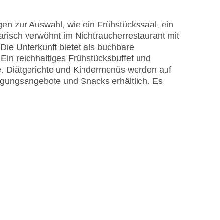
r Pool, Sonnenschirme am Pool, Liegen am Pool
en zur Auswahl, wie ein Frühstückssaal, ein
EC Maestro, Mastercard, Visa
arisch verwöhnt im Nichtraucherrestaurant mit
ie Unterkunft bietet als buchbare
Ein reichhaltiges Frühstücksbuffet und
se. Diätgerichte und Kindermenüs werden auf
legungsangebote und Snacks erhältlich. Es