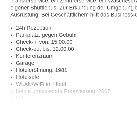
Transferservice, ein Zimmerservice, ein Wäscheserv
eigener Shuttlebus. Zur Erkundung der Umgebung bi
Ausrüstung. Bei Geschäftlichem hilft das Business-C
24h Rezeption
Parkplatz: gegen Gebühr
Check-in von: 15:00:00
Check-out bis: 12:00:00
Konferenzraum
Garage
Hoteleröffnung: 1981
Hotelsafe
WLAN/WiFi im Hotel
Letzte umfassende Renovierung: 2007
Lift
Anzahl der Konferenzräume: 1
Anzahl der Aufzüge: 1
Zimmerservice
Sonnenterrasse
Gesamtanzahl der Stockwerke: 23