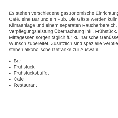
Gesamtanzahl der Zimmer: 362
Pools:Beheizter Außenpool, Indoor Pool, Outdoo
Es stehen verschiedene gastronomische Einrichtung
Zahlungsarten: American Express, Diners Club, 
Café, eine Bar und ein Pub. Die Gäste werden kulin
Landeskategorie: 4 Sterne
Klimaanlage und einem separaten Raucherbereich. D
Verpflegungsleistung Übernachtung inkl. Frühstück. 
Mittagessen sorgen täglich für kulinarische Genüs
Wunsch zubereitet. Zusätzlich sind spezielle Verpf
stehen alkoholische Getränke zur Auswahl.
Bar
Frühstück
Frühstücksbuffet
Cafe
Restaurant