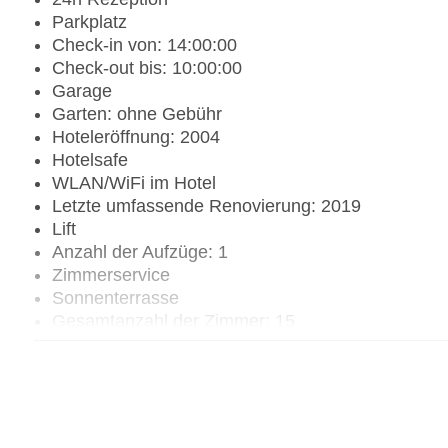
Parkplatz
Check-in von: 14:00:00
Check-out bis: 10:00:00
Garage
Garten: ohne Gebühr
Hoteleröffnung: 2004
Hotelsafe
WLAN/WiFi im Hotel
Letzte umfassende Renovierung: 2019
Lift
Anzahl der Aufzüge: 1
Zimmerservice
Sonnenterrasse
Gesamtanzahl der Zimmer: 15
Pools:Kinderbecken, Outdoor Pool, Sonnenschir
Zahlungsarten: American Express, EC Maestro, M
Landeskategorie: 4 Sterne