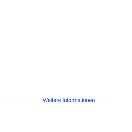
Weitere Informationen
me am Pool, Liegen am Pool
astercard, Visa