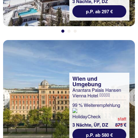
3 Nächte, FP, DZ
p.P. ab 297 €
Wien und
Umgebung
Anantara Palais Hansen
Vienna Hotel
Previous
99 % Weiterempfehlung
statt
3 Nächte, ÜF, DZ
873 €
p.P. ab 580 €