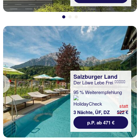
Salzburger Land
Der Löwe Lebe Frei
Previous
95 % Weiterempfehlung
statt
3 Nächte, ÜF, DZ
522 €
p.P. ab 471 €