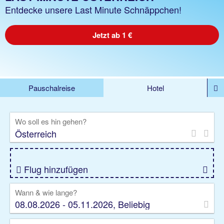
Entdecke unsere Last Minute Schnäppchen!
Jetzt ab 1 €
Pauschalreise
Hotel
%DEALS
Flug
Ferienwohnung
Mietwagen
Wo soll es hin gehen?
Rundreise
Kreuzfahrt
Ausflüge
Gruppenreise
Camper
Privattransfer
Flug hinzufügen
Wann & wie lange?
08.08.2026 - 05.11.2026, Beliebig