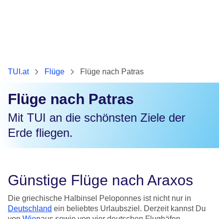
TUI.at
Flüge
Flüge nach Patras
Flüge nach Patras
Mit TUI an die schönsten Ziele der
Erde fliegen.
Günstige Flüge nach Araxos
Die griechische Halbinsel Peloponnes ist nicht nur in
Deutschland
ein beliebtes Urlaubsziel. Derzeit kannst Du
von
Wien
aus sowie von vier deutschen Flughäfen –