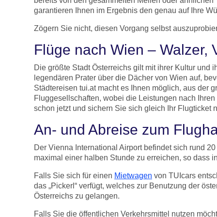
bereits von den gesammelten Meilen oder ähnlichen 
garantieren Ihnen im Ergebnis den genau auf Ihre 
Zögern Sie nicht, diesen Vorgang selbst auszuprobie
Flüge nach Wien – Walzer, V
Die größte Stadt Österreichs gilt mit ihrer Kultur u
legendären Prater über die Dächer von Wien auf, be
Städtereisen tui.at macht es Ihnen möglich, aus der
Fluggesellschaften, wobei die Leistungen nach Ihre
schon jetzt und sichern Sie sich gleich Ihr Flugticket
An- und Abreise zum Flugh
Der Vienna International Airport befindet sich rund 
maximal einer halben Stunde zu erreichen, so dass in
Falls Sie sich für einen
Mietwagen
von TUIcars entsch
das „Pickerl“ verfügt, welches zur Benutzung der öst
Österreichs zu gelangen.
Falls Sie die öffentlichen Verkehrsmittel nutzen möch