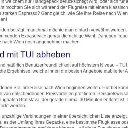
in welchem nur Handgepäck berücksichtigt wird, oder sich für e
icht möchten Sie sich während der Flugreise mit einem klassis
n starken Espresso? Ganz gleich, wie Sie Ihre Reise nach Wien
hen!
en beträgt, manchmal möchte man einfach verwöhnt werden. In
rkommenden Extraservice genau die richtige Wahl. Daneben freu
eise nach Wien noch angenehmer machen.
d mit TUI abheben
au und natürlich Benutzerfreundlichkeit auf höchstem Niveau –
die Ergebnisse, welche Ihnen die besten Angebote etablierter A
 denen Sie Ihre Reise nach Wien beginnen wollen. Hierbei können
le von entscheidenden Preisvorteilen profitieren. Beispielswei
ughafen Bratislava, der gerade einmal 30 Minuten entfernt is
lickt werden.
nzählige Verbindungen in einer übersichtlichen Liste anzeigt. 
ei es der Umfang Ihres Gepäcks, eine bestimmte Flugklasse oder 