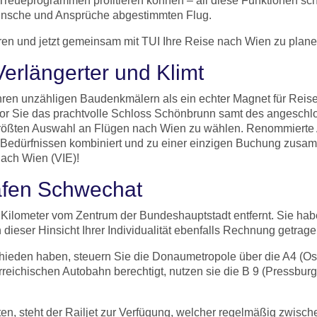
Treueprogrammen profitieren können – all diese Funktionen s
Wünsche und Ansprüche abgestimmten Flug.
ren und jetzt gemeinsam mit TUI Ihre Reise nach Wien zu plane
erlängerter und Klimt
nd ihren unzähligen Baudenkmälern als ein echter Magnet für Rei
vor Sie das prachtvolle Schloss Schönbrunn samt des angeschlo
 größten Auswahl an Flügen nach Wien zu wählen. Renommierte 
n Bedürfnissen kombiniert und zu einer einzigen Buchung zusa
 nach Wien (VIE)!
afen Schwechat
20 Kilometer vom Zentrum der Bundeshauptstadt entfernt. Sie ha
 dieser Hinsicht Ihrer Individualität ebenfalls Rechnung getra
ieden haben, steuern Sie die Donaumetropole über die A4 (Ost
erreichischen Autobahn berechtigt, nutzen sie die B 9 (Pressbu
ten, steht der Railjet zur Verfügung, welcher regelmäßig zwisch