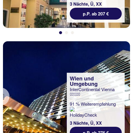
3 Nächte, Ü, XX
p.P. ab 207 €
Wien und
Umgebung
InterContinental Vienna
Previous
91 % Weiterempfehlung
3 Nächte, Ü, XX
p.P. ab 276 €