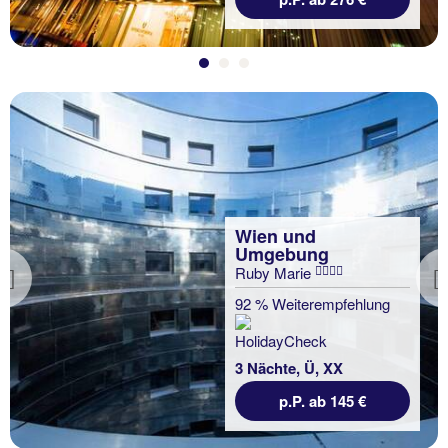
Wien und
Umgebung
Ruby Marie
Previous
92 % Weiterempfehlung
3 Nächte, Ü, XX
p.P. ab 145 €