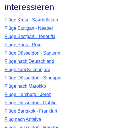
interessieren
Flüge Kreta - Saarbrücken
Flüge Stuttgart - Neapel
Flüge Stuttgart - Teneriffa
Flüge Paris - Rom
Flüge Düsseldorf - Santorin
Flüge nach Deutschland
Flüge zum Kilimanjaro
Flüge Düsseldorf - Singapur
Flüge nach Marokko
Flüge Hamburg - Jerez
Flüge Düsseldorf - Dublin
Flüge Bangkok - Frankfurt
Flug nach Antalya
Flüge Düsseldorf - Rhodos