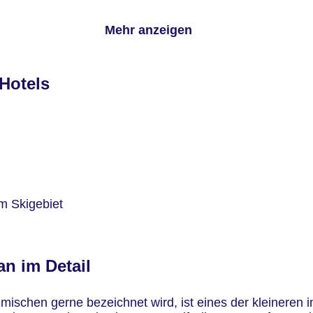
die richtige Adresse, wenn Du die Karte für die Skilifte
n hier die Pistenpläne auf. Der Pistenplan des Skigebiet
Mehr anzeigen
eits von zu Hause aus kannst Du Dich über die Webcams ü
den Winterurlaub am Achensee auf.
Hotels
um Skigebiet
an im Detail
ischen gerne bezeichnet wird, ist eines der kleineren in