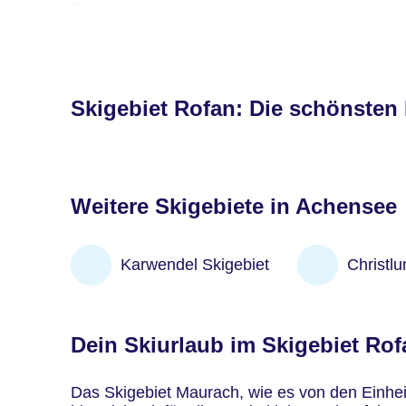
Der Servicebereich an der Talstation ist auch 
Skischulen informieren möchtest. Ebenso liege
Pisten und ihre Verteilung im Skigebiet. Ber
kommt schon am heimischen Sofa Freude auf 
Skigebiet Rofan: Die schönsten 
Weitere Skigebiete in Achensee
Karwendel Skigebiet
Christl
Dein Skiurlaub im Skigebiet Rof
Das Skigebiet Maurach, wie es von den Einheim