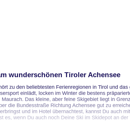
 am wunderschönen Tiroler Achensee
rt zu den beliebtesten Ferienregionen in Tirol und das
port einlädt, locken im Winter die bestens präparierte
n Maurach. Das kleine, aber feine Skigebiet liegt in Gre
er die Bundesstraße Richtung Achensee gut zu erreichen
rbringst und im Hotel übernachtest, kannst Du auch mit
t es, wenn Du auch noch Deine Ski im Skidepot an der Ta