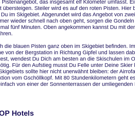
nes Pistenangebot, das insgesamt elf Kilometer umfasst. Ei
t übersteigen. Steiler wird es auf den roten Pisten. Hier 
st Du im Skigebiet. Abgerundet wird das Angebot von zwe
immer wieder schnell nach oben geht, sorgen die Gondel
einmal fünf Minuten. Oben angekommen kannst Du mit dem
ahren.
ch die blauen Pisten ganz oben im Skigebiet befinden. Im
ne von der Bergstation in Richtung Gipfel und lassen dab
t, wendest Du Dich am besten an die Skischulen im Ort.
ötig. Für den Aufstieg musst Du Felle unter Deine Ski
kigebiets sollte hier nicht unerwähnt bleiben: der Airro
uktion vom Gschöllkopf. Mit 80 Stundenkilometern geht e
einfach von einer der Sonnenterrassen der umliegenden
TOP Hotels