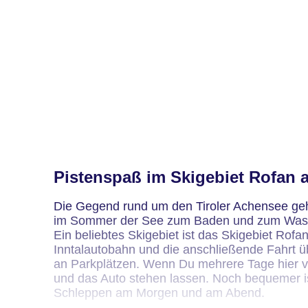
Pistenspaß im Skigebiet Rofan
Die Gegend rund um den Tiroler Achensee gehö
im Sommer der See zum Baden und zum Wassers
Ein beliebtes Skigebiet ist das Skigebiet Rofa
Inntalautobahn und die anschließende Fahrt üb
an Parkplätzen. Wenn Du mehrere Tage hier ve
und das Auto stehen lassen. Noch bequemer is
Schleppen am Morgen und am Abend.