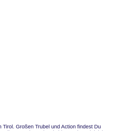
 kaufen möchtest oder Dich über das Angebot der
s Maurach gibt Dir eine Orientierung über die
ber den Zustand der Pisten informieren. Da
 Tirol. Großen Trubel und Action findest Du