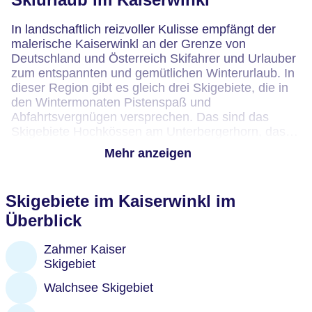
In landschaftlich reizvoller Kulisse empfängt der
malerische Kaiserwinkl an der Grenze von
Deutschland und Österreich Skifahrer und Urlauber
zum entspannten und gemütlichen Winterurlaub. In
dieser Region gibt es gleich drei Skigebiete, die in
den Wintermonaten Pistenspaß und
Abfahrtsvergnügen versprechen. Das sind das
Skigebiete Hochkössen am Unterbergerhorn, das
Skigebiet am Zahmen Kaiser und der Übungslift für
Mehr anzeigen
Kinder und Anfänger in Walchsee. Die Region ist
von Deutschland aus über die Autobahn A93 und
die Ausfahrt Oberaudorf einfach und schnell zu
Skigebiete im Kaiserwinkl im
erreichen und daher ein ideales Ziel sowohl für
Überblick
Kurztrips in den Schnee als auch für eine längere
Auszeit auf den Skipisten.
Zahmer Kaiser
Besonders praktisch ist die Kaiserwinkl-Skicard. Mit
Skigebiet
dieser Karte kannst Du alle drei Skigebiete nutzen.
Walchsee Skigebiet
Webcams zeigen Dir immer, wie die Bedingungen in
der Region gerade aussehen und die Bilder lassen