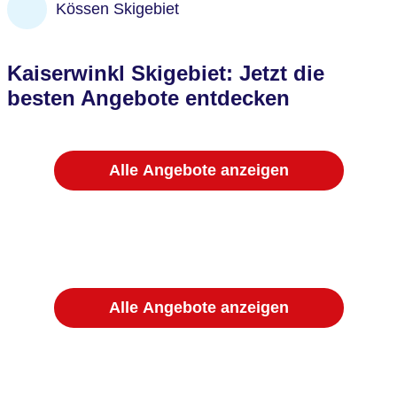
Kössen Skigebiet
schon zu Hause Vorfreude auf die Zeit im
Kaiserwinkl im Skigebiet aufkommen. Auf den
Pistenplänen kannst Du Dich vorab orientieren,
denn dort sind alle Pisten, Skilifte und
Kaiserwinkl Skigebiet: Jetzt die
Einkerhrmöglichkeiten eingezeichnet.
besten Angebote entdecken
Alle Angebote anzeigen
Alle Angebote anzeigen