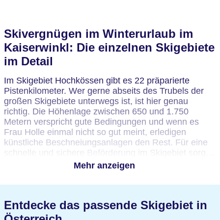
Skivergnügen im Winterurlaub im
Kaiserwinkl: Die einzelnen Skigebiete
im Detail
Im Skigebiet Hochkössen gibt es 22 präparierte
Pistenkilometer. Wer gerne abseits des Trubels der
großen Skigebiete unterwegs ist, ist hier genau
richtig. Die Höhenlage zwischen 650 und 1.750
Metern verspricht gute Bedingungen und wenn es
Frau Holle einmal nicht so gut meint, erledigen
künstliche Beschneiungsanlagen den Rest. Für eine
schnelle und sichere Beförderung im Skigebiet sorgen
13 verschiedene Skilifte und Bergbahnen. Ein
Mehr anzeigen
Anfängergelände befindet sich im Talbereich. Das ist
auch der Ort, wo die Skilehrer den Kindern die ersten
Schwünge beibringen und sich die Kleinsten an
Entdecke das passende Skigebiet in
Zauberteppich und Tellerlift gewöhnen. Das Skigebiet
Zahmer Kaiser gilt als eines der günstigsten
Österreich