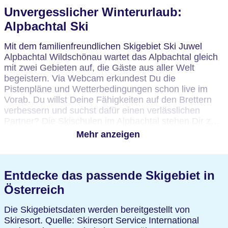
Unvergesslicher Winterurlaub:
Alpbachtal Ski
Mit dem familienfreundlichen Skigebiet Ski Juwel
Alpbachtal Wildschönau wartet das Alpbachtal gleich
mit zwei Gebieten auf, die Gäste aus aller Welt
begeistern. Via Webcam erkundest Du die
Pistenpläne und Wetterbedingungen schon live im
Vorab. Du willst Deine Fähigkeiten auf den Brettern
verbessern und suchst dafür einen verlässlichen
Partner? Die Skischulen im Alpbachtal stehen Dir zur
Verfügung.
Mehr anzeigen
Skipässe für das Alpbachtal suchst Du Dir ganz nach
Bedarf zum Beispiel als Tagesticket oder gleich für die
Entdecke das passende Skigebiet in
ganze Saison aus. Wer im Alpbachtal Ski fährt, findet
bei TUI bereits bei der Buchung viele Informationen
Österreich
und nützliche Tipps. Dazu gehören der Pistenplan
Alpbachtal, eine Karte des Skigebiets und Infos zu
Die Skigebietsdaten werden bereitgestellt von
Skiliften oder Skischulen im Alpbachtal. Du willst Skier
Skiresort. Quelle: Skiresort Service International