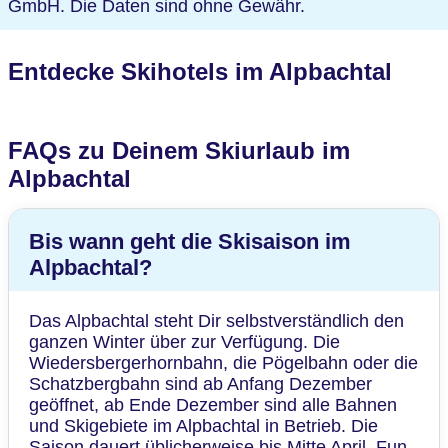
ausleihen und Dich dafür professionell beraten
GmbH. Die Daten sind ohne Gewähr.
lassen? Der Skiverleih Alpbachtal in Reith im
Alpbachtal ist Dein Experte für Equipment aller Art.
Entdecke Skihotels im Alpbachtal
FAQs zu Deinem Skiurlaub im
Alpbachtal
Bis wann geht die Skisaison im
Alpbachtal?
Das Alpbachtal steht Dir selbstverständlich den
ganzen Winter über zur Verfügung. Die
Wiedersbergerhornbahn, die Pögelbahn oder die
Schatzbergbahn sind ab Anfang Dezember
geöffnet, ab Ende Dezember sind alle Bahnen
und Skigebiete im Alpbachtal in Betrieb. Die
Saison dauert üblicherweise bis Mitte April. Fun