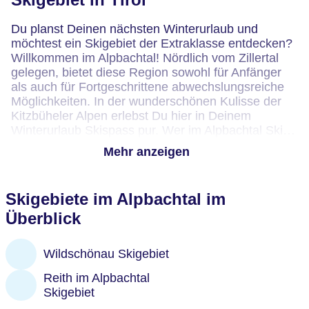
Du planst Deinen nächsten Winterurlaub und
möchtest ein Skigebiet der Extraklasse entdecken?
Willkommen im Alpbachtal! Nördlich vom Zillertal
gelegen, bietet diese Region sowohl für Anfänger
als auch für Fortgeschrittene abwechslungsreiche
Möglichkeiten. In der wunderschönen Kulisse der
Kitzbüheler Alpen erlebst Du hier in Deinem
Winterurlaub Skispass pur. Wer im Alpbachtal Ski
fährt, dem stehen abwechslungsreiche Pistenpläne
Mehr anzeigen
offen. Sowohl Anfänger als auch Fortgeschrittene
kommen in dieser wunderschönen Region beim
Skifahren voll auf ihre Kosten.
Skigebiete im Alpbachtal im
Überblick
Am Schatzberg in Auffach entdeckst Du nicht nur
Pisten zum Genießen: Hier befindet sich auch die
Verbindungsbahn zum angrenzenden Wildschönau-
Wildschönau Skigebiet
Skigebiet. Das Markbachjoch in Niederau bietet
rasante Abfahrten und anspruchsvolle Strecken.
Reith im Alpbachtal
Anfänger dagegen entdecken in Oberau ein kleines
Skigebiet
Paradies. Abseits der Skipisten gibt es