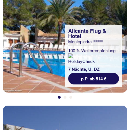
Alicante Flug &
Hotel
Montepiedra
Previous
100 % Weiterempfehlung
7 Nächte, Ü, DZ
p.P. ab 514 €