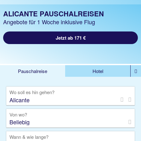
ALICANTE PAUSCHALREISEN
Angebote für 1 Woche inklusive Flug
Jetzt ab 171 €
Pauschalreise
Hotel
%DEALS
Flug
Ferienwohnung
Mietwagen
Wo soll es hin gehen?
Rundreise
Kreuzfahrt
Ausflüge
Gruppenreise
Camper
Privattransfer
Von wo?
Beliebig
Wann & wie lange?