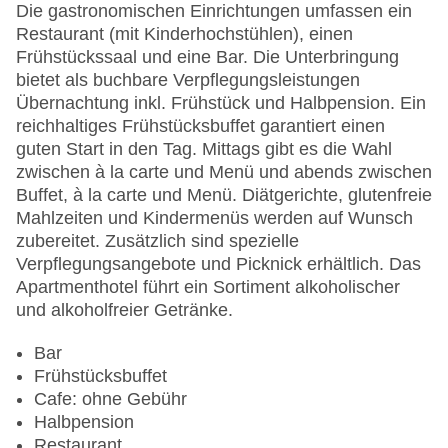
EC Maestro, Mastercard, Visa
Die gastronomischen Einrichtungen umfassen ein
Landeskategorie: 4 Sterne
Restaurant (mit Kinderhochstühlen), einen
Frühstückssaal und eine Bar. Die Unterbringung
bietet als buchbare Verpflegungsleistungen
Übernachtung inkl. Frühstück und Halbpension. Ein
reichhaltiges Frühstücksbuffet garantiert einen
guten Start in den Tag. Mittags gibt es die Wahl
zwischen à la carte und Menü und abends zwischen
Buffet, à la carte und Menü. Diätgerichte, glutenfreie
Mahlzeiten und Kindermenüs werden auf Wunsch
zubereitet. Zusätzlich sind spezielle
Verpflegungsangebote und Picknick erhältlich. Das
Apartmenthotel führt ein Sortiment alkoholischer
und alkoholfreier Getränke.
Bar
Frühstücksbuffet
Cafe: ohne Gebühr
Halbpension
Restaurant