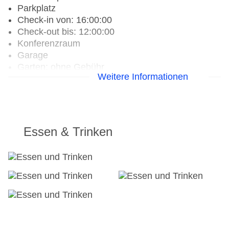
Parkplatz
Check-in von: 16:00:00
Check-out bis: 12:00:00
Konferenzraum
Garage
Garten: ohne Gebühr
Weitere Informationen
Hoteleröffnung: 2009
Hotelsafe
WLAN/WiFi im Hotel
Letzte umfassende Renovierung: 2011
Lift
Essen & Trinken
Anzahl der Konferenzräume: 1
Anzahl der Aufzüge: 8
Sonnenterrasse
Gesamtanzahl der Stockwerke: 3
Gesamtanzahl der Zimmer: 98
Pools:Kinderbecken, Indoor Pool, Outdoor Pool,
Sonnenschirme am Pool, Liegen am Pool
Zahlungsarten: American Express, Diners Club,