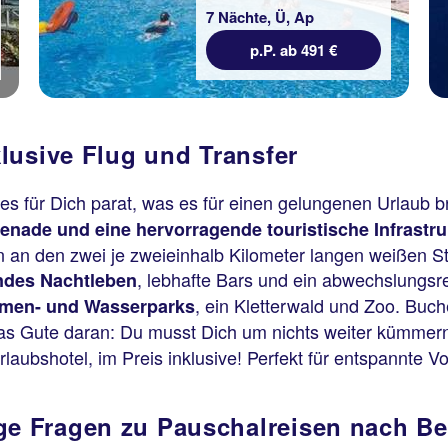
7 Nächte, Ü, Ap
p.P. ab 491 €
lusive Flug und Transfer
les für Dich parat, was es für einen gelungenen Urlaub b
ade und eine hervorragende touristische Infrastru
 an den zwei je zweieinhalb Kilometer langen weißen S
, lebhafte Bars und ein abwechslungs
ndes Nachtleben
, ein Kletterwald und Zoo. Buc
hemen- und Wasserparks
as Gute daran: Du musst Dich um nichts weiter kümmern
laubshotel, im Preis inklusive! Perfekt für entspannte V
ge Fragen zu Pauschalreisen nach B