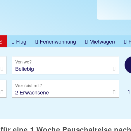
S
Flug
Ferienwohnung
Mietwagen
üge
Gruppenreise
Camper
Privattransfer
Von wo?
Beliebig
Wer reist mit?
1
2 Erwachsene
r für eine 1 Woche Pauschalreise na