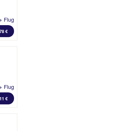
+ Flug
78 €
+ Flug
11 €