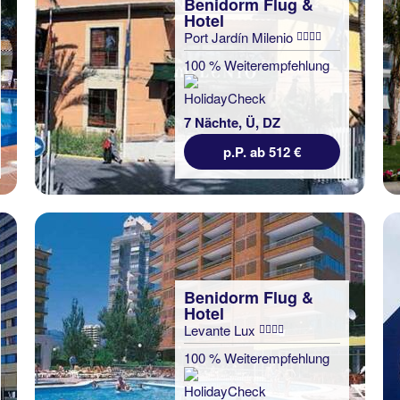
Benidorm Flug &
Hotel
Port Jardín Milenio
100 % Weiterempfehlung
7 Nächte, Ü, DZ
p.P. ab 512 €
Benidorm Flug &
Hotel
Levante Lux
100 % Weiterempfehlung