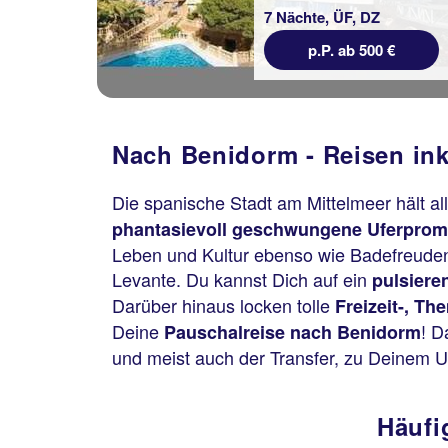
7 Nächte, ÜF, DZ
p.P. ab 500 €
Nach Benidorm - Reisen ink
Die spanische Stadt am Mittelmeer hält al
phantasievoll geschwungene Uferpromen
Leben und Kultur ebenso wie Badefreuden
Levante. Du kannst Dich auf ein
pulsiere
Darüber hinaus locken tolle
Freizeit-, T
Deine
! D
Pauschalreise nach Benidorm
und meist auch der Transfer, zu Deinem Ur
Häufi