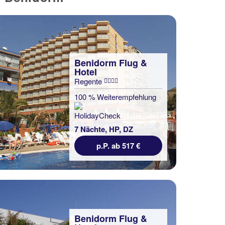
Benidorm Flug &
Hotel
Regente
100 % Weiterempfehlung
7 Nächte, HP, DZ
p.P. ab 517 €
Benidorm Flug &