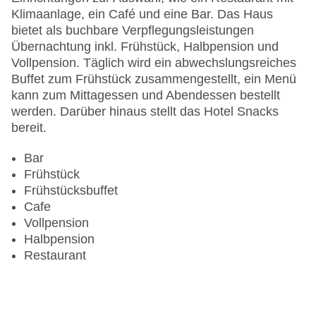
Haustiere auf Anfrage: gegen Gebühr
Klimaanlage, ein Café und eine Bar. Das Haus
Zimmerservice
bietet als buchbare Verpflegungsleistungen
Gesamtanzahl der Stockwerke: 3
Übernachtung inkl. Frühstück, Halbpension und
Gesamtanzahl der Zimmer: 84
Vollpension. Täglich wird ein abwechslungsreiches
Zahlungsarten: American Express, Diners Club,
Buffet zum Frühstück zusammengestellt, ein Menü
EC Maestro, Mastercard, Visa
kann zum Mittagessen und Abendessen bestellt
Landeskategorie: 3 Sterne
werden. Darüber hinaus stellt das Hotel Snacks
bereit.
Bar
Frühstück
Frühstücksbuffet
Cafe
Vollpension
Halbpension
Restaurant