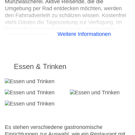
Münzwäscherei. Aktive Reisende, die die
Umgebung per Rad entdecken möchten, werden
den Fahrradverleih zu schätzen wissen. Kostenfrei
steht Gästen die Tageszeitung zur Verfügung. Im
Geschäftsbereich sind Faxgerät und Projektor
Weitere Informationen
vorhanden.
24h Rezeption
Parkplatz
Check-in von: 15:00:00
Essen & Trinken
Check-out bis: 12:00:00
Konferenzraum
Garage
Hoteleröffnung: 2001
Hotelsafe
WLAN/WiFi im Hotel
Lift
Anzahl der Konferenzräume: 3
Anzahl der Aufzüge: 1
Es stehen verschiedene gastronomische
Haustiere: gegen Gebühr
Einrichtungen zur Auswahl, wie ein Restaurant mit