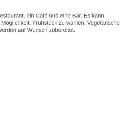
ohne Gebühr, Sonnenschirme am Pool, Liegen
staurant, ein Café und eine Bar. Es kann
EC Maestro, Mastercard, Visa
Möglichkeit, Frühstück zu wählen. Vegetarische
werden auf Wunsch zubereitet.