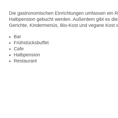
Pools:Indoor Pool: ohne Gebühr, Outdoor Pool: 
am Pool, Handtücher
Die gastronomischen Einrichtungen umfassen ein Re
Zahlungsarten: American Express, Diners Club, 
Halbpension gebucht werden. Außerdem gibt es die 
Landeskategorie: 4 Sterne
Gerichte, Kindermenüs, Bio-Kost und vegane Kost 
Bar
Frühstücksbuffet
Cafe
Halbpension
Restaurant