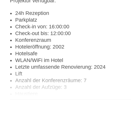
Projektor verfügbar.
24h Rezeption
Parkplatz
Check-in von: 16:00:00
Check-out bis: 12:00:00
Konferenzraum
Hoteleröffnung: 2002
Hotelsafe
WLAN/WiFi im Hotel
Letzte umfassende Renovierung: 2024
Lift
Anzahl der Konferenzräume: 7
Anzahl der Aufzüge: 3
Haustiere
Haustiere auf Anfrage: gegen Gebühr
Zimmerservice
Sonnenterrasse: ohne Gebühr
Gesamtanzahl der Stockwerke: 7
Gesamtanzahl der Zimmer: 141