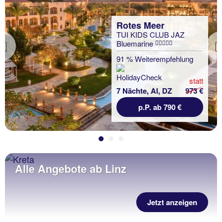
Rotes Meer
TUI KIDS CLUB JAZ
Bluemarine
Previous
91 % Weiterempfehlung
statt
7 Nächte, AI, DZ
973 €
p.P. ab 790 €
Alle Angebote ab Linz
Jetzt anzeigen