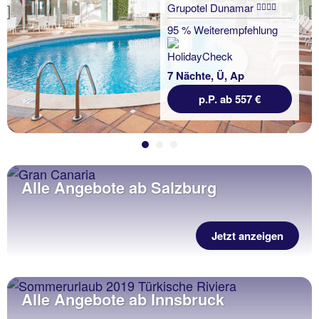
Grupotel Dunamar
Previous
95 % Weiterempfehlung
7 Nächte, Ü, Ap
p.P. ab 557 €
Alle Angebote ab Salzburg
Jetzt anzeigen
Alle Angebote ab Innsbruck