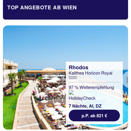
TOP ANGEBOTE AB WIEN
Rhodos
Kalithea Horizon Royal
Previous
97 % Weiterempfehlung
7 Nächte, AI, DZ
p.P. ab 821 €