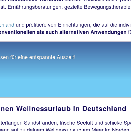
dest. Ernährungsberatungen, gezielte Bewegungstherap
chland
und profitiere von Einrichtungen, die auf die indi
f
onventionellen als auch alternativen Anwendungen
sen für eine entspannte Auszeit!
inen Wellnessurlaub in Deutschland
erlangen Sandstränden, frische Seeluft und schicke Sp
nn auf zu deinem Wellnessurlaub am Meer im Norden D