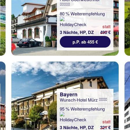
80 % Weiterempfehlung
statt
3 Nächte, HP, DZ
490 €
p.P. ab 455 €
Bayern
Wunsch-Hotel Mürz
95 % Weiterempfehlung
statt
3 Nächte, HP, DZ
321 €