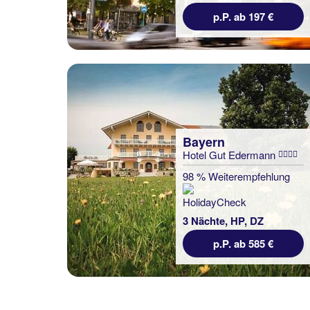
p.P. ab 197 €
Bayern
Hotel Gut Edermann
98 % Weiterempfehlung
3 Nächte, HP, DZ
p.P. ab 585 €