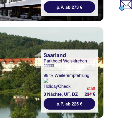
p.P. ab 273 €
Saarland
Parkhotel Weiskirchen
98 % Weiterempfehlung
statt
3 Nächte, ÜF, DZ
234 €
p.P. ab 225 €