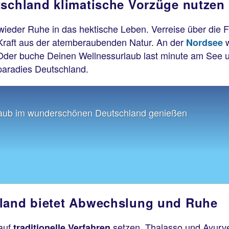
tschland klimatische Vorzüge nutzen
wieder Ruhe in das hektische Leben. Verreise über die Fe
Kraft aus der atemberaubenden Natur. An der
Nordsee
. Oder buche Deinen Wellnessurlaub last minute am See 
paradies Deutschland.
urlaub im wunderschönen Deutschland genießen
hland bietet Abwechslung und Ruhe
 auf
setzen. Thalasso und Ayurv
traditionelle Verfahren