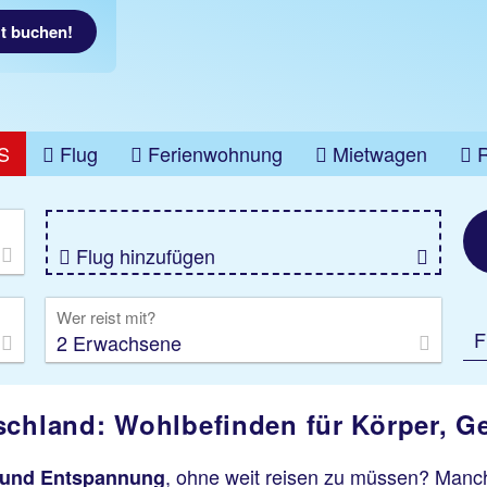
zt buchen!
S
Flug
Ferienwohnung
Mietwagen
üge
Gruppenreise
Camper
Privattransfer
Flug hinzufügen
Wer reist mit?
F
2 Erwachsene
schland: Wohlbefinden für Körper, Ge
, ohne weit reisen zu müssen? Manc
und Entspannung