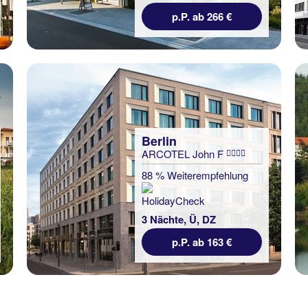
p.P. ab 266 €
Berlin
ARCOTEL John F
88 % Weiterempfehlung
3 Nächte, Ü, DZ
p.P. ab 163 €