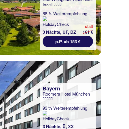
Inzell
88 % Weiterempfehlung
statt
3 Nächte, ÜF, DZ
161 €
p.P. ab 153 €
Bayern
Roomers Hotel München
93 % Weiterempfehlung
3 Nächte, Ü, XX