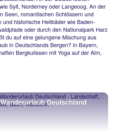
 wie Sylt, Norderney oder Langeoog. An der
en Seen, romantischen Schlössern und
n und historische Heilbäder wie Baden-
aldpfade oder durch den Nationalpark Harz
ßt du auf eine gelungene Mischung aus
aub in Deutschlands Bergen? In Bayern,
aften Bergkulissen mit Yoga auf der Alm,
Wanderurlaub Deutschland
Yoga