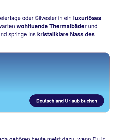
iertage oder Silvester in ein
luxuriöses
warten
und
wohltuende Thermalbäder
und springe ins
kristallklare Nass des
Deutschland Urlaub buchen
eda gehören heute meist dazu, wenn Du in