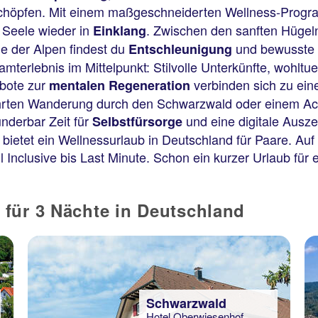
 schöpfen. Mit einem maßgeschneiderten Wellness-Progr
 Seele wieder in
. Zwischen den sanften Hügeln
Einklang
e der Alpen findest du
und bewusste 
Entschleunigung
amterlebnis im Mittelpunkt: Stilvolle Unterkünfte, wohl
bote zur
verbinden sich zu ein
mentalen Regeneration
rten Wanderung durch den Schwarzwald oder einem Acht
underbar Zeit für
und eine digitale Ausze
Selbstfürsorge
bietet ein Wellnessurlaub in Deutschland für Paare. Auf
l Inclusive bis Last Minute. Schon ein kurzer Urlaub für
für 3 Nächte in Deutschland
Schwarzwald
Hotel Oberwiesenhof