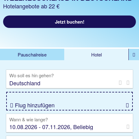
Hotelangebote ab 22 €
Jetzt buchen!
Pauschalreise
Hotel
%DEALS
Flug
Ferienwohnung
Mietwagen
Wo soll es hin gehen?
Rundreise
Kreuzfahrt
Ausflüge
Gruppenreise
Camper
Privattransfer
Flug hinzufügen
Wann & wie lange?
10.08.2026 - 07.11.2026, Beliebig