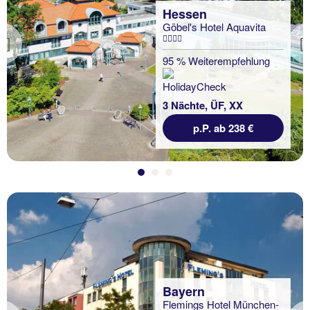
Hessen
Göbel's Hotel Aquavita
Previous
95 % Weiterempfehlung
3 Nächte, ÜF, XX
p.P. ab 238 €
Bayern
Flemings Hotel München-