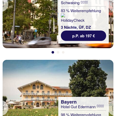
Schwabing
Previous
83 % Weiterempfehlung
3 Nächte, ÜF, DZ
p.P. ab 197 €
Bayern
Hotel Gut Edermann
Previous
98 % Weiterempfehlung