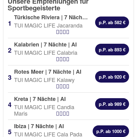
Unsere Empfehlungen für
Sportbegeisterte
Türkische Riviera | 7 Nächte |
AI
p.P. ab 582 €
TUI MAGIC LIFE Jacaranda
Hotel Kategorien
Kalabrien | 7 Nächte |
AI
p.P. ab 893 €
TUI MAGIC LIFE Calabria
Hotel Kategorien
Rotes Meer | 7 Nächte |
AI
p.P. ab 920 €
TUI MAGIC LIFE Kalawy
Hotel Kategorien
Kreta | 7 Nächte |
AI
p.P. ab 989 €
TUI MAGIC LIFE Candia
Hotel Kategorien
Maris
Ibiza | 7 Nächte |
AI
p.P. ab 1000 €
TUI MAGIC LIFE Cala Pada