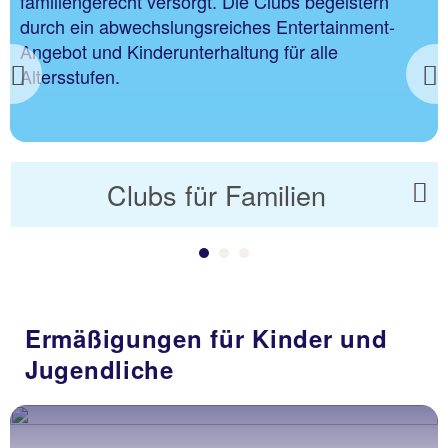
familiengerecht versorgt. Die Clubs begeistern
durch ein abwechslungsreiches Entertainment-
Angebot und Kinderunterhaltung für alle
Altersstufen.
Previous
Clubs für Familien
Ermäßigungen für Kinder und
Jugendliche