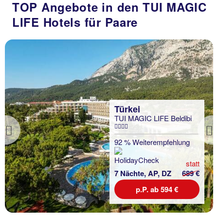
TOP Angebote in den TUI MAGIC
LIFE Hotels für Paare
Türkei
TUI MAGIC LIFE Beldibi
Previous
92 % Weiterempfehlung
statt
7 Nächte, AP, DZ
689 €
p.P. ab 594 €