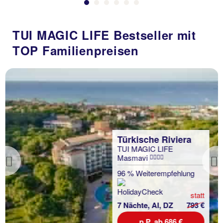
TUI MAGIC LIFE Bestseller mit
TOP Familienpreisen
Türkische Riviera
TUI MAGIC LIFE
Masmavi
Previous
96 % Weiterempfehlung
statt
7 Nächte, AI, DZ
793 €
p.P. ab 686 €